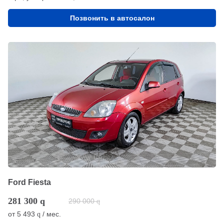
Позвонить в автосалон
Ford Fiesta
281 300
q
290 000
q
от
5 493
/ мес.
q