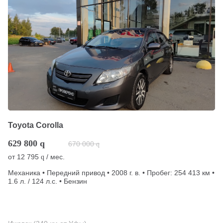
Toyota Corolla
629 800
q
670 000
q
от
12 795
/ мес.
q
Механика • Передний привод • 2008 г. в. • Пробег: 254 413 км •
1.6 л. / 124 л.с. • Бензин