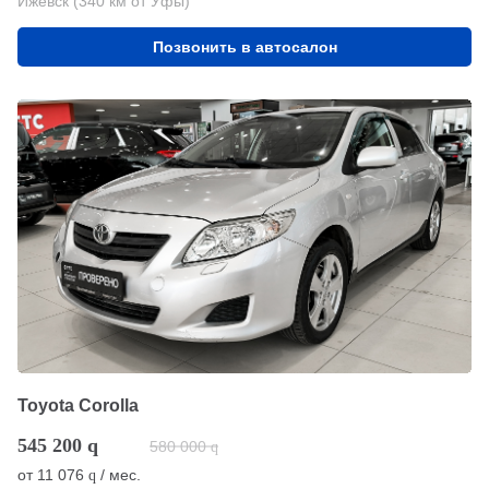
Ижевск (340 км от Уфы)
Позвонить в автосалон
Toyota Corolla
545 200
q
580 000
q
от
11 076
/ мес.
q