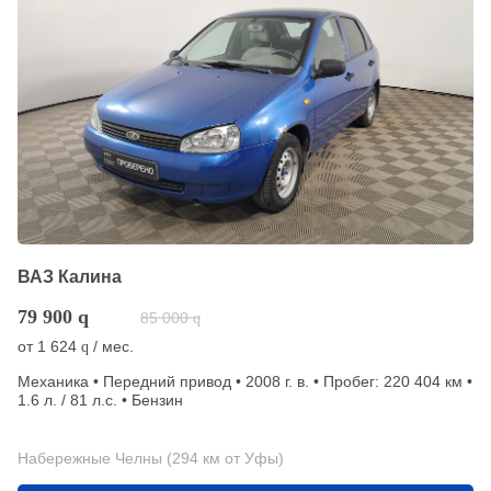
ВАЗ Калина
79 900
q
85 000
q
от
1 624
/ мес.
q
Механика • Передний привод • 2008 г. в. • Пробег: 220 404 км •
1.6 л. / 81 л.с. • Бензин
Набережные Челны (294 км от Уфы)