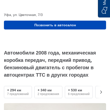
Уфа, ул. Цветочная, 7/3
Позвонить в автосалон
Автомобили 2008 года, механическая
коробка передач, передний привод,
бензиновый двигатель с пробегом в
автоцентрах ТТС в других городах
+ 294 км
+ 340 км
+ 530 км
+ 680 
7 предложений
2 предложения
6 предложений
1 пред