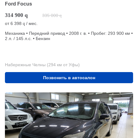
Ford Focus
314 900
q
335 000
q
от
6 398
/ мес.
q
Механика • Передний привод • 2008 г. в. • Пробег: 293 900 км •
2 л. / 145 л.с. • Бензин
Набережные Челны (294 км от Уфы)
Позвонить в автосалон