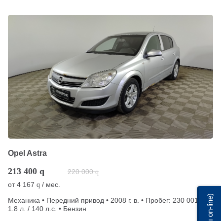
Opel Astra
213 400
q
220 000
q
от
4 167
/ мес.
q
Мы on-line)
Механика • Передний привод • 2008 г. в. • Пробег: 230 001 км •
1.8 л. / 140 л.с. • Бензин