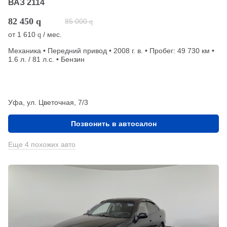
ВАЗ 2114
82 450
q
85 000
q
от
1 610
/ мес.
q
Механика • Передний привод • 2008 г. в. • Пробег: 49 730 км •
1.6 л. / 81 л.с. • Бензин
Уфа, ул. Цветочная, 7/3
Позвонить в автосалон
Еще 4 похожих авто