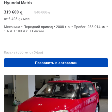
Hyundai Matrix
319 600
q
340 000
q
от
6 493
/ мес.
q
Механика • Передний привод • 2008 г. в. • Пробег: 258 014 км •
1.6 л. / 103 л.с. • Бензин
Казань (530 км от Уфы)
Позвонить в автосалон