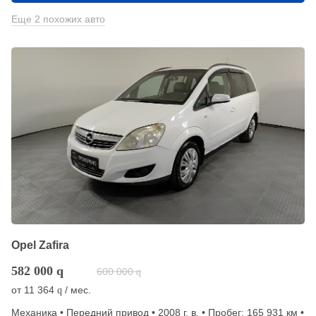
Еще 2 похожих авто
Opel Zafira
582 000
q
600 000
q
от
11 364
/ мес.
q
Механика • Передний привод • 2008 г. в. • Пробег: 165 931 км •