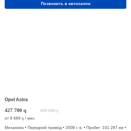
Позвонить в автосалон
Opel Astra
427 700
q
455 000
q
от
8 689
/ мес.
q
Механика • Передний привод • 2008 г. в. • Пробег: 101 287 км •