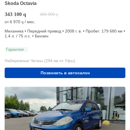
Skoda Octavia
343 100
q
365 000
q
от
6 970
/ мес.
q
Механика • Передний привод • 2008 г. в. • Пробег: 179 680 км •
1.4 л. / 75 л.с. • Бензин
Гарантия
Набережные Челны (294 км от Уфы)
Позвонить в автосалон