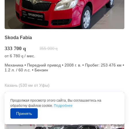
Skoda Fabia
333 700
q
355 000
q
от
6 780
/ мес.
q
Механика • Передний привод • 2008 г. в. • Пробег: 253 476 км •
1.2 л. / 60 л.с. • Бензин
Казань (530 км от Уфы)
Позвонить в автосалон
Продолжая просмотр этого сайта, Вы соглашаетесь на
обработку файлов cookie.
Подробнее
Принять
Скоро в продаже