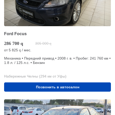
Ford Focus
286 700
q
305 000
q
от
5 825
/ мес.
q
Механика • Передний привод • 2008 г. в. • Пробег: 241 760 км •
1.8 л. / 125 л.с. • Бензин
Набережные Челны (294 км от Уфы)
Позвонить в автосалон