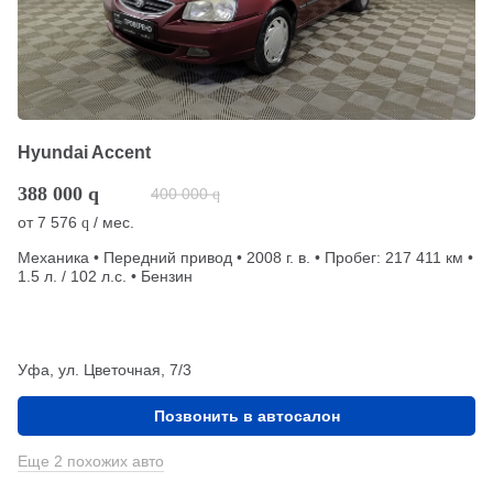
Hyundai Accent
388 000
q
400 000
q
от
7 576
/ мес.
q
Механика • Передний привод • 2008 г. в. • Пробег: 217 411 км •
1.5 л. / 102 л.с. • Бензин
Уфа, ул. Цветочная, 7/3
Позвонить в автосалон
Еще 2 похожих авто