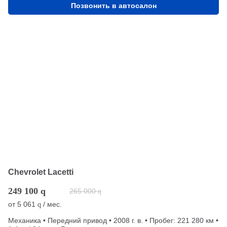
Позвонить в автосалон
Chevrolet Lacetti
249 100
q
265 000
q
от
5 061
/ мес.
q
Механика • Передний привод • 2008 г. в. • Пробег: 221 280 км •