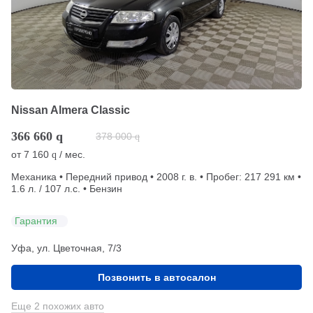
Nissan Almera Classic
366 660
q
378 000
q
от
7 160
/ мес.
q
Механика • Передний привод • 2008 г. в. • Пробег: 217 291 км •
1.6 л. / 107 л.с. • Бензин
Гарантия
Уфа, ул. Цветочная, 7/3
Позвонить в автосалон
Еще 2 похожих авто