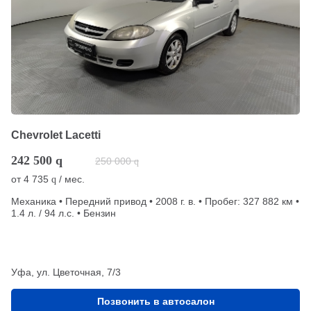
Chevrolet Lacetti
242 500
q
250 000
q
от
4 735
/ мес.
q
Механика • Передний привод • 2008 г. в. • Пробег: 327 882 км •
1.4 л. / 94 л.с. • Бензин
Уфа, ул. Цветочная, 7/3
Позвонить в автосалон