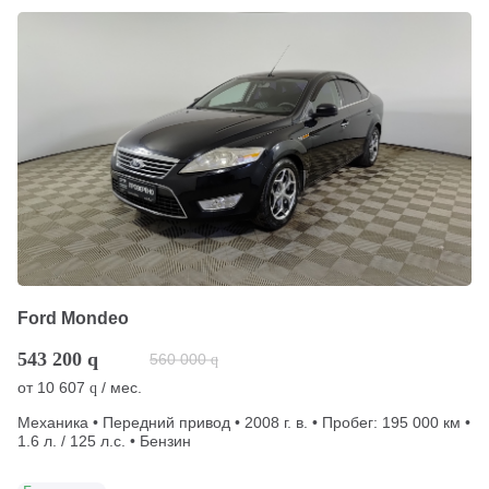
Ford Mondeo
543 200
q
560 000
q
от
10 607
/ мес.
q
Механика • Передний привод • 2008 г. в. • Пробег: 195 000 км •
1.6 л. / 125 л.с. • Бензин