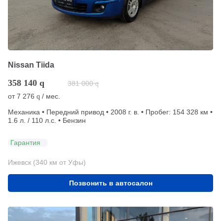
Nissan Tiida
358 140
q
381 000
q
от
7 276
/ мес.
q
Механика • Передний привод • 2008 г. в. • Пробег: 154 328 км •
1.6 л. / 110 л.с. • Бензин
Гарантия
Ижевск (340 км от Уфы)
Позвонить в автосалон