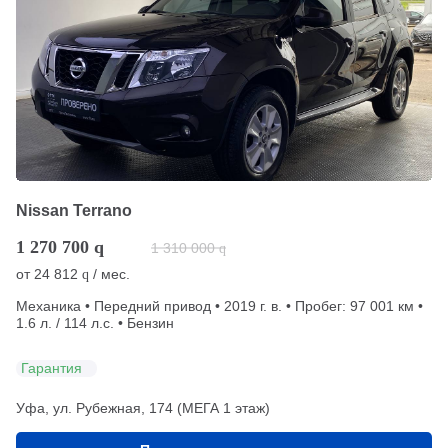
Nissan Terrano
1 270 700
q
1 310 000
q
от
24 812
/ мес.
q
Механика • Передний привод • 2019 г. в. • Пробег: 97 001 км •
1.6 л. / 114 л.с. • Бензин
Гарантия
Уфа, ул. Рубежная, 174 (МЕГА 1 этаж)