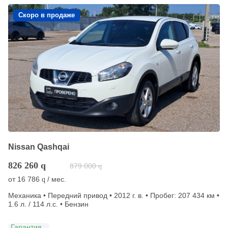
Скоро в продаже
Nissan Qashqai
826 260
q
879 000
q
от
16 786
/ мес.
q
Механика • Передний привод • 2012 г. в. • Пробег: 207 434 км •
1.6 л. / 114 л.с. • Бензин
Гарантия