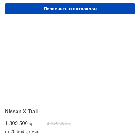
Позвонить в автосалон
Nissan X-Trail
1 309 500
q
1 350 000
q
от
25 569
/ мес.
q