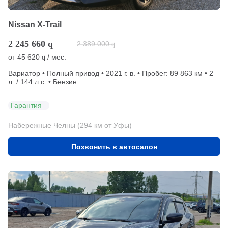
Nissan X-Trail
2 245 660
q
2 389 000
q
от
45 620
/ мес.
q
Вариатор • Полный привод • 2021 г. в. • Пробег: 89 863 км • 2
л. / 144 л.с. • Бензин
Гарантия
Набережные Челны (294 км от Уфы)
Позвонить в автосалон