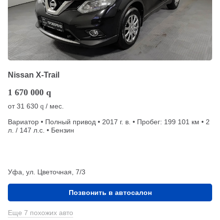
Nissan X-Trail
1 670 000
q
от
31 630
/ мес.
q
Вариатор • Полный привод • 2017 г. в. • Пробег: 199 101 км • 2
л. / 147 л.с. • Бензин
Уфа, ул. Цветочная, 7/3
Позвонить в автосалон
Еще 7 похожих авто