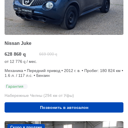
Nissan Juke
628 860
q
669 000
q
от
12 776
/ мес.
q
Механика • Передний привод • 2012 г. в. • Пробег: 180 824 км •
1.6 л. / 117 л.с. • Бензин
Гарантия
Набережные Челны (294 км от Уфы)
Позвонить в автосалон
Скоро в продаже