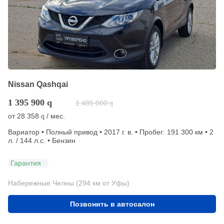
Nissan Qashqai
1 395 900
q
1 485 000
q
от
28 358
/ мес.
q
Вариатор • Полный привод • 2017 г. в. • Пробег: 191 300 км • 2
л. / 144 л.с. • Бензин
Гарантия
Набережные Челны (294 км от Уфы)
Позвонить в автосалон