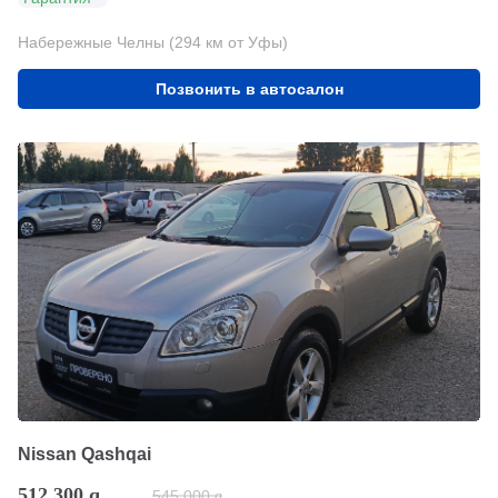
Набережные Челны (294 км от Уфы)
Позвонить в автосалон
Nissan Qashqai
512 300
q
545 000
q