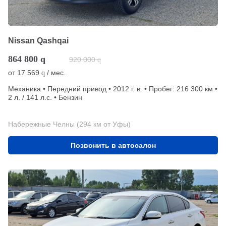
Nissan Qashqai
864 800
q
920 000
q
от
17 569
/ мес.
q
Механика • Передний привод • 2012 г. в. • Пробег: 216 300 км •
2 л. / 141 л.с. • Бензин
Набережные Челны (294 км от Уфы)
Позвонить в автосалон