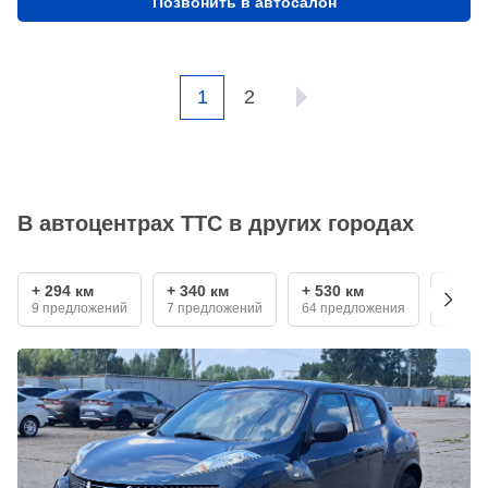
Позвонить в автосалон
1
2
В автоцентрах ТТС в других городах
+ 294 км
+ 340 км
+ 530 км
+ 680
9 предложений
7 предложений
64 предложения
5 пре