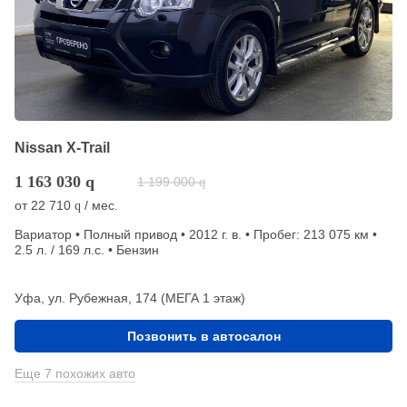
Nissan X-Trail
1 163 030
q
1 199 000
q
от
22 710
/ мес.
q
Вариатор • Полный привод • 2012 г. в. • Пробег: 213 075 км •
2.5 л. / 169 л.с. • Бензин
Уфа, ул. Рубежная, 174 (МЕГА 1 этаж)
Позвонить в автосалон
Еще 7 похожих авто