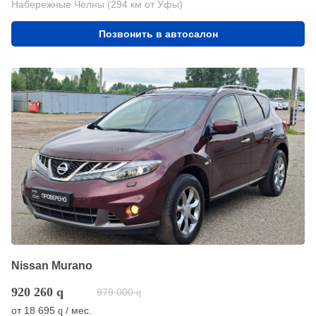
Набережные Челны (294 км от Уфы)
Позвонить в автосалон
Nissan Murano
920 260
q
979 000
q
от
18 695
/ мес.
q