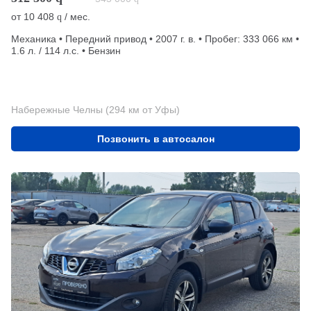
от
10 408
/ мес.
q
Механика • Передний привод • 2007 г. в. • Пробег: 333 066 км •
1.6 л. / 114 л.с. • Бензин
Набережные Челны (294 км от Уфы)
Позвонить в автосалон