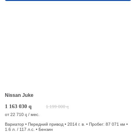
Nissan Juke
1 163 030
q
1 199 000
q
от
22 710
/ мес.
q
Вариатор • Передний привод • 2014 г. в. • Пробег: 87 071 км •
1.6 л. / 117 л.с. • Бензин