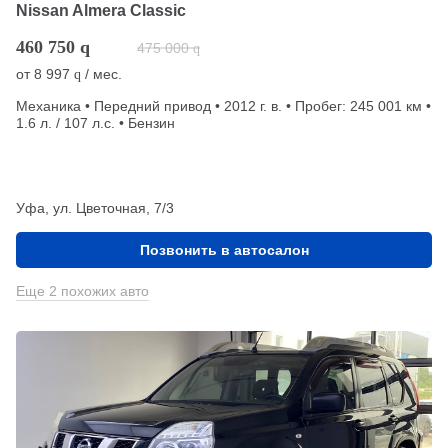
Nissan Almera Classic
460 750
q
475 000
q
от
8 997
/ мес.
q
Механика • Передний привод • 2012 г. в. • Пробег: 245 001 км •
1.6 л. / 107 л.с. • Бензин
Уфа, ул. Цветочная, 7/3
Позвонить в автосалон
Еще 2 похожих авто