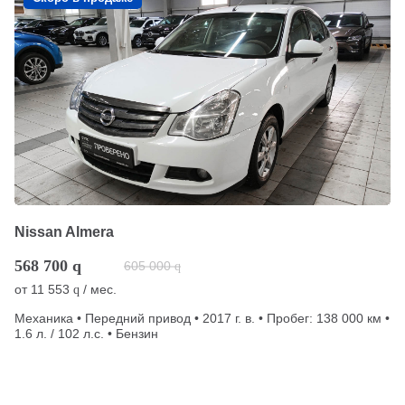
Nissan Almera
568 700
q
605 000
q
от
11 553
/ мес.
q
Механика • Передний привод • 2017 г. в. • Пробег: 138 000 км •
1.6 л. / 102 л.с. • Бензин