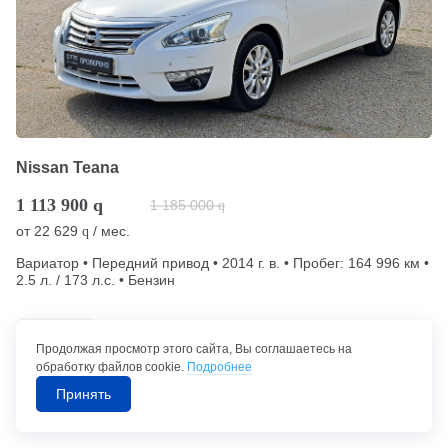
Nissan Teana
1 113 900
q
1 185 000
q
от
22 629
/ мес.
q
Вариатор • Передний привод • 2014 г. в. • Пробег: 164 996 км •
2.5 л. / 173 л.с. • Бензин
Гарантия
Продолжая просмотр этого сайта, Вы соглашаетесь на
Набережные Челны (294 км от Уфы)
обработку файлов cookie.
Подробнее
Принять
Позвонить в автосалон