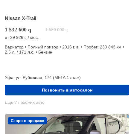
Nissan X-Trail
1 532 600
q
1 580 000
q
от
29 926
/ мес.
q
Вариатор • Полный привод • 2016 г. в. • Пробег: 230 843 км •
2.5 л. / 171 л.с. • Бензин
Уфа, ул. Рубежная, 174 (МЕГА 1 этаж)
Позвонить в автосалон
Еще 7 похожих авто
Скоро в продаже