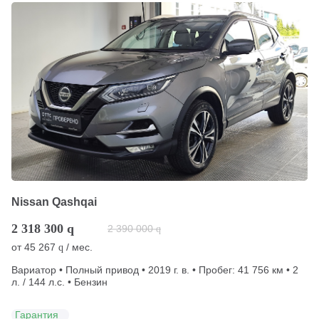
Nissan Qashqai
2 318 300
q
2 390 000
q
от
45 267
/ мес.
q
Вариатор • Полный привод • 2019 г. в. • Пробег: 41 756 км • 2
л. / 144 л.с. • Бензин
Гарантия