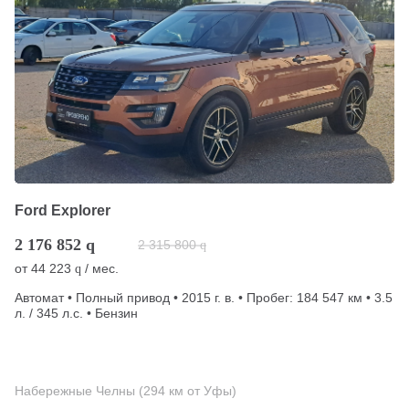
Ford Explorer
2 176 852
q
2 315 800
q
от
44 223
/ мес.
q
Автомат • Полный привод • 2015 г. в. • Пробег: 184 547 км • 3.5
л. / 345 л.с. • Бензин
Набережные Челны (294 км от Уфы)