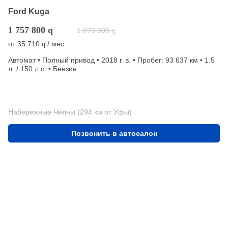
Ford Kuga
1 757 800
q
1 870 000
q
от
35 710
/ мес.
q
Автомат • Полный привод • 2018 г. в. • Пробег: 93 637 км • 1.5
л. / 150 л.с. • Бензин
Набережные Челны (294 км от Уфы)
Позвонить в автосалон