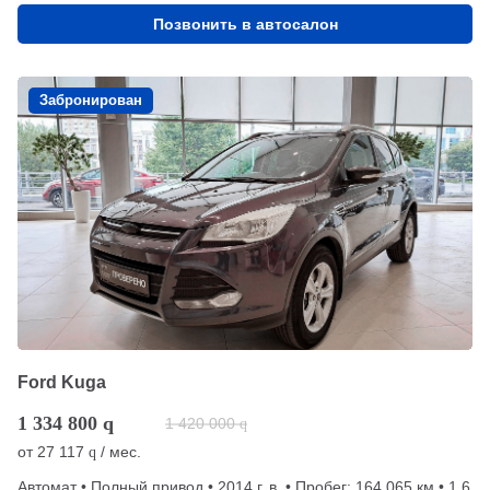
Позвонить в автосалон
Забронирован
Ford Kuga
1 334 800
q
1 420 000
q
от
27 117
/ мес.
q
Автомат • Полный привод • 2014 г. в. • Пробег: 164 065 км • 1.6