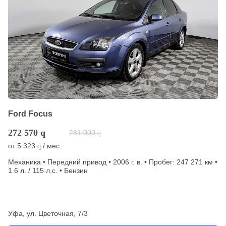
Ford Focus
272 570
q
281 000
q
от
5 323
/ мес.
q
Механика • Передний привод • 2006 г. в. • Пробег: 247 271 км •
1.6 л. / 115 л.с. • Бензин
Уфа, ул. Цветочная, 7/3