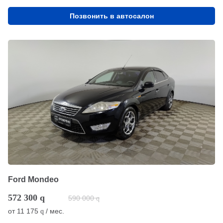
Позвонить в автосалон
Ford Mondeo
572 300
q
590 000
q
от
11 175
/ мес.
q