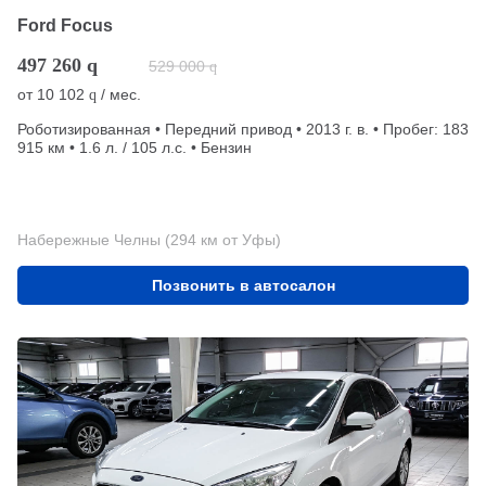
Ford Focus
497 260
q
529 000
q
от
10 102
/ мес.
q
Роботизированная • Передний привод • 2013 г. в. • Пробег: 183
915 км • 1.6 л. / 105 л.с. • Бензин
Набережные Челны (294 км от Уфы)
Позвонить в автосалон