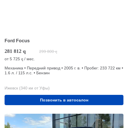
Ford Focus
281 812
q
299 800
q
от
5 725
/ мес.
q
Механика • Передний привод • 2005 г. в. • Пробег: 233 722 км •
1.6 л. / 115 л.с. • Бензин
Ижевск (340 км от Уфы)
Позвонить в автосалон