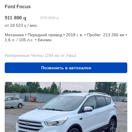
Ford Focus
911 800
q
970 000
q
от
18 523
/ мес.
q
Механика • Передний привод • 2018 г. в. • Пробег: 213 266 км •
1.6 л. / 105 л.с. • Бензин
Набережные Челны (294 км от Уфы)
Позвонить в автосалон