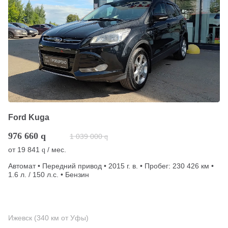
Ford Kuga
976 660
q
1 039 000
q
от
19 841
/ мес.
q
Автомат • Передний привод • 2015 г. в. • Пробег: 230 426 км •
1.6 л. / 150 л.с. • Бензин
Ижевск (340 км от Уфы)