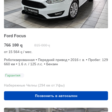
Ford Focus
766 100
q
815 000
q
от
15 564
/ мес.
q
Роботизированная • Передний привод • 2016 г. в. • Пробег: 129
660 км • 1.6 л. / 125 л.с. • Бензин
Гарантия
Набережные Челны (294 км от Уфы)
Позвонить в автосалон