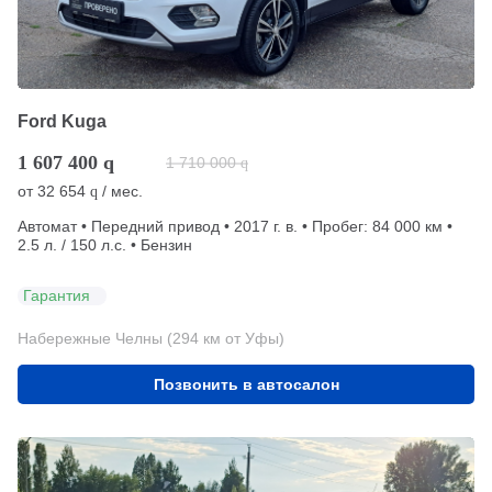
Ford Kuga
1 607 400
q
1 710 000
q
от
32 654
/ мес.
q
Автомат • Передний привод • 2017 г. в. • Пробег: 84 000 км •
2.5 л. / 150 л.с. • Бензин
Гарантия
Набережные Челны (294 км от Уфы)
Позвонить в автосалон