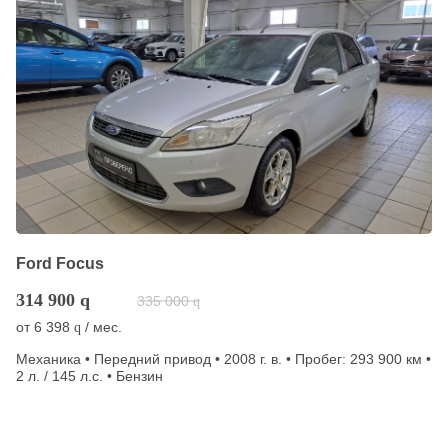
Ford Focus
314 900
q
335 000
q
от
6 398
/ мес.
q
Механика • Передний привод • 2008 г. в. • Пробег: 293 900 км •
2 л. / 145 л.с. • Бензин