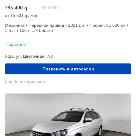
795 400
q
820 000
q
от
15 531
/ мес.
q
Механика • Передний привод • 2021 г. в. • Пробег: 81 630 км •
1.6 л. / 106 л.с. • Бензин
Гарантия
Уфа, ул. Цветочная, 7/3
Позвонить в автосалон
Еще 6 похожих авто