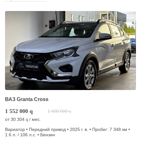
ВАЗ Granta Cross
1 552 000
q
1 600 000
q
от
30 304
/ мес.
q
Вариатор • Передний привод • 2025 г. в. • Пробег: 7 348 км •
1.6 л. / 106 л.с. • Бензин