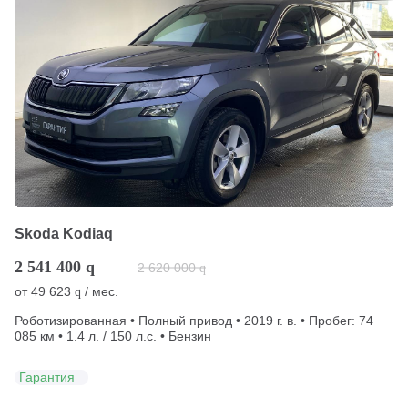
Skoda Kodiaq
2 541 400
q
2 620 000
q
от
49 623
/ мес.
q
Роботизированная • Полный привод • 2019 г. в. • Пробег: 74
085 км • 1.4 л. / 150 л.с. • Бензин
Гарантия