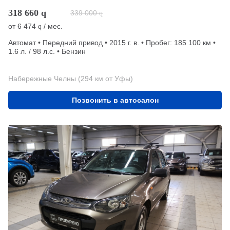
318 660
q
339 000
q
от
6 474
/ мес.
q
Автомат • Передний привод • 2015 г. в. • Пробег: 185 100 км •
1.6 л. / 98 л.с. • Бензин
Набережные Челны (294 км от Уфы)
Позвонить в автосалон