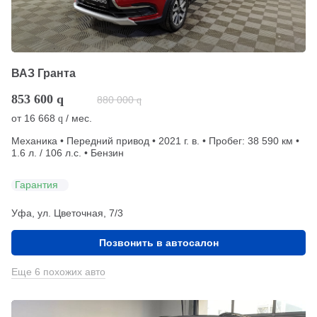
ВАЗ Гранта
853 600
q
880 000
q
от
16 668
/ мес.
q
Механика • Передний привод • 2021 г. в. • Пробег: 38 590 км •
1.6 л. / 106 л.с. • Бензин
Гарантия
Уфа, ул. Цветочная, 7/3
Позвонить в автосалон
Еще 6 похожих авто