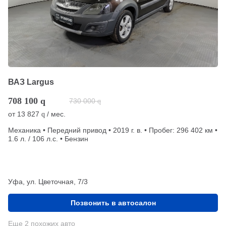
ВАЗ Largus
708 100
q
730 000
q
от
13 827
/ мес.
q
Механика • Передний привод • 2019 г. в. • Пробег: 296 402 км •
1.6 л. / 106 л.с. • Бензин
Уфа, ул. Цветочная, 7/3
Позвонить в автосалон
Еще 2 похожих авто