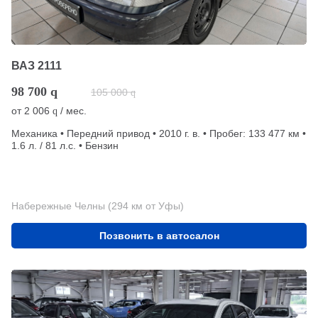
ВАЗ 2111
98 700
q
105 000
q
от
2 006
/ мес.
q
Механика • Передний привод • 2010 г. в. • Пробег: 133 477 км •
1.6 л. / 81 л.с. • Бензин
Набережные Челны (294 км от Уфы)
Позвонить в автосалон