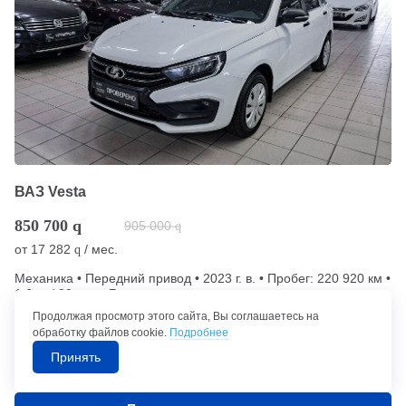
ВАЗ Vesta
850 700
q
905 000
q
от
17 282
/ мес.
q
Механика • Передний привод • 2023 г. в. • Пробег: 220 920 км •
1.6 л. / 90 л.с. • Бензин
Продолжая просмотр этого сайта, Вы соглашаетесь на
обработку файлов cookie.
Подробнее
Принять
Набережные Челны (294 км от Уфы)