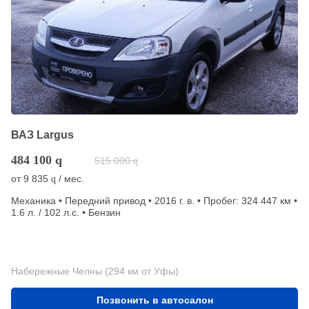
ВАЗ Largus
484 100
q
515 000
q
от
9 835
/ мес.
q
Механика • Передний привод • 2016 г. в. • Пробег: 324 447 км •
1.6 л. / 102 л.с. • Бензин
Набережные Челны (294 км от Уфы)
Позвонить в автосалон