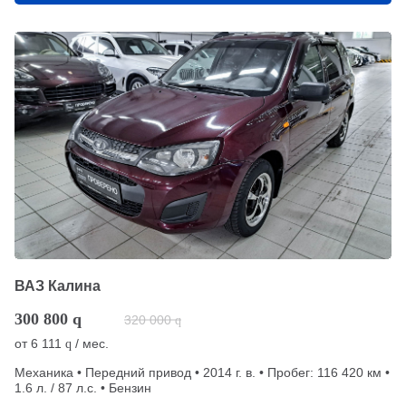
ВАЗ Калина
300 800
q
320 000
q
от
6 111
/ мес.
q
Механика • Передний привод • 2014 г. в. • Пробег: 116 420 км •
1.6 л. / 87 л.с. • Бензин