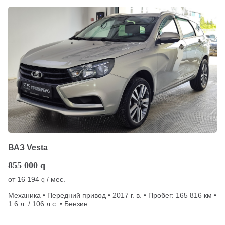
ВАЗ Vesta
855 000
q
от
16 194
/ мес.
q
Механика • Передний привод • 2017 г. в. • Пробег: 165 816 км •
1.6 л. / 106 л.с. • Бензин