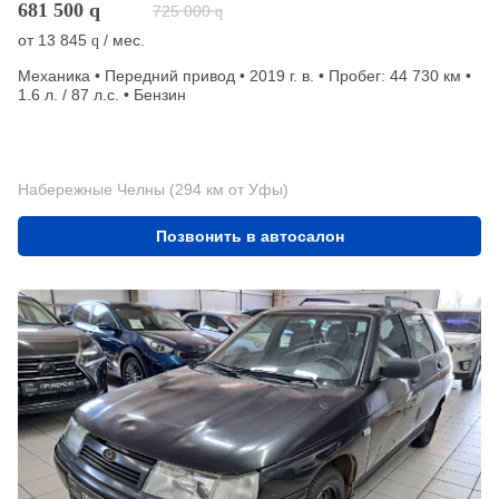
681 500
q
725 000
q
от
13 845
/ мес.
q
Механика • Передний привод • 2019 г. в. • Пробег: 44 730 км •
1.6 л. / 87 л.с. • Бензин
Набережные Челны (294 км от Уфы)
Позвонить в автосалон