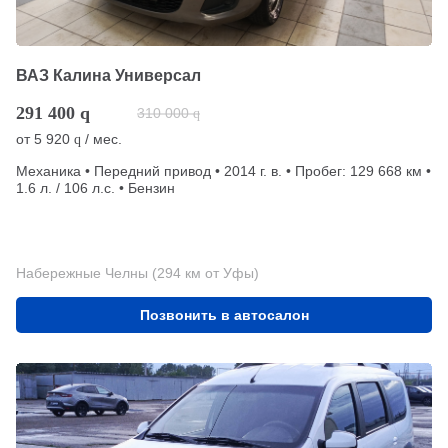
ВАЗ Калина Универсал
291 400
q
310 000
q
от
5 920
/ мес.
q
Механика • Передний привод • 2014 г. в. • Пробег: 129 668 км •
1.6 л. / 106 л.с. • Бензин
Набережные Челны (294 км от Уфы)
Позвонить в автосалон