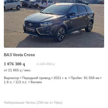
ВАЗ Vesta Cross
1 076 300
q
1 145 000
q
от
21 865
/ мес.
q
Вариатор • Передний привод • 2021 г. в. • Пробег: 81 558 км •
1.6 л. / 113 л.с. • Бензин
Набережные Челны (294 км от Уфы)