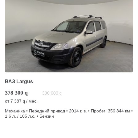
ВАЗ Largus
378 300
q
390 000
q
от
7 387
/ мес.
q
Механика • Передний привод • 2014 г. в. • Пробег: 356 844 км •
1.6 л. / 105 л.с. • Бензин