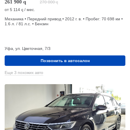
261 900
q
270 000
q
от
5 114
/ мес.
q
Механика • Передний привод • 2012 г. в. • Пробег: 70 698 км •
1.6 л. / 81 л.с. • Бензин
Уфа, ул. Цветочная, 7/3
Позвонить в автосалон
Еще 3 похожих авто