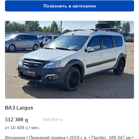
Позвонить в автосалон
ВАЗ Largus
512 300
q
545 000
q
от
10 408
/ мес.
q
Механика • Передний привод • 2019 г. в. • Пробег: 189 347 км •