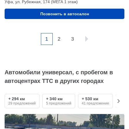
Уфа, ул. Рубежная, 174 (МЕГА 1 этаж)
Позвонить в автосалон
1
2
3
Автомобили универсал, с пробегом в
автоцентрах ТТС в других городах
+ 294 км
+ 340 км
+ 530 км
+ 68
29 предложений
5 предложений
41 предложение
10 п