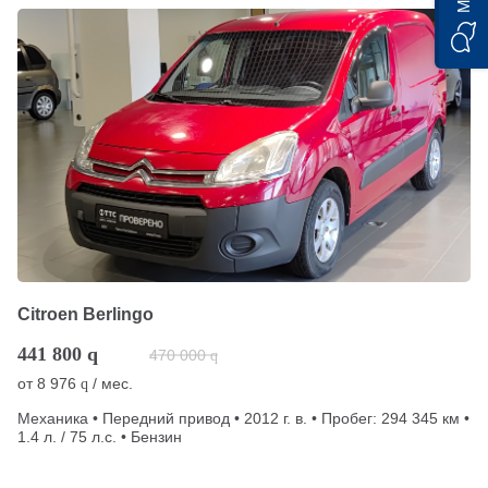
Citroen Berlingo
441 800
q
470 000
q
от
8 976
/ мес.
q
Механика • Передний привод • 2012 г. в. • Пробег: 294 345 км •
1.4 л. / 75 л.с. • Бензин