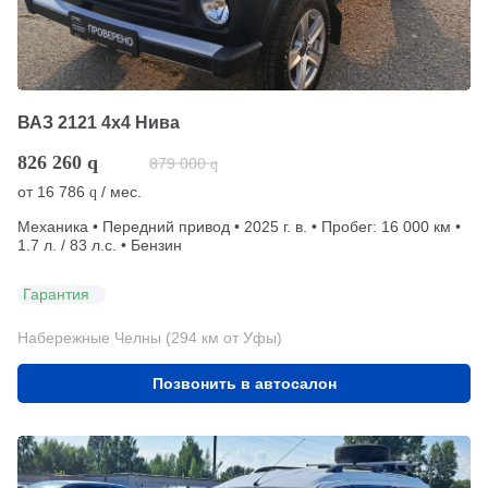
ВАЗ 2121 4x4 Нива
826 260
q
879 000
q
от
16 786
/ мес.
q
Механика • Передний привод • 2025 г. в. • Пробег: 16 000 км •
1.7 л. / 83 л.с. • Бензин
Гарантия
Набережные Челны (294 км от Уфы)
Позвонить в автосалон