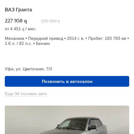
ВАЗ Гранта
227 950
q
235 000
q
от
4 451
/ мес.
q
Механика • Передний привод • 2014 г. в. • Пробег: 183 783 км •
1.6 л. / 82 л.с. • Бензин
Уфа, ул. Цветочная, 7/3
Позвонить в автосалон
Еще 34 похожих авто