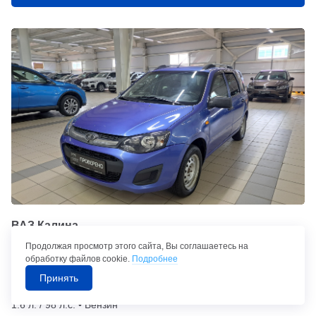
ВАЗ Калина
Продолжая просмотр этого сайта, Вы соглашаетесь на
318 660
q
339 000
q
обработку файлов cookie.
Подробнее
от
6 474
/ мес.
q
Принять
Автомат • Передний привод • 2015 г. в. • Пробег: 185 100 км •
1.6 л. / 98 л.с. • Бензин