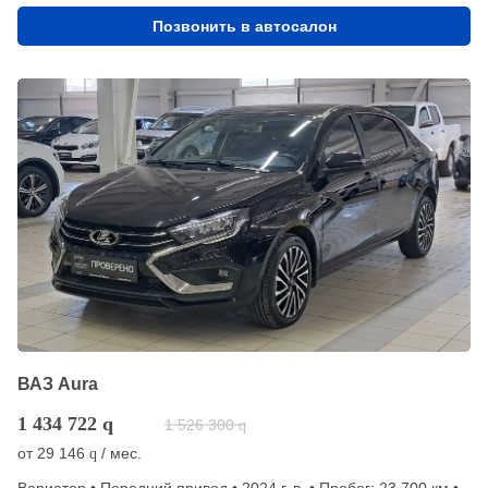
Позвонить в автосалон
ВАЗ Aura
1 434 722
q
1 526 300
q
от
29 146
/ мес.
q
Вариатор • Передний привод • 2024 г. в. • Пробег: 23 700 км •