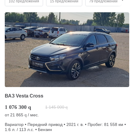
102 предложения
15 предложений
79 предложений
30
ВАЗ Vesta Cross
1 076 300
q
1 145 000
q
от
21 865
/ мес.
q
Вариатор • Передний привод • 2021 г. в. • Пробег: 81 558 км •
1.6 л. / 113 л.с. • Бензин