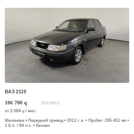
ВАЗ 2110
106 700
q
110 000
q
от
2 084
/ мес.
q
Механика • Передний привод • 2012 г. в. • Пробег: 295 451 км •
1.6 л. / 89 л.с. • Бензин