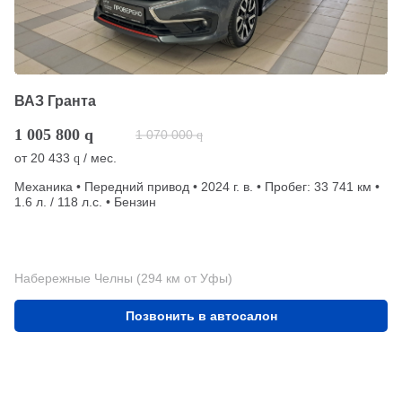
ВАЗ Гранта
1 005 800
q
1 070 000
q
от
20 433
/ мес.
q
Механика • Передний привод • 2024 г. в. • Пробег: 33 741 км •
1.6 л. / 118 л.с. • Бензин
Набережные Челны (294 км от Уфы)
Позвонить в автосалон