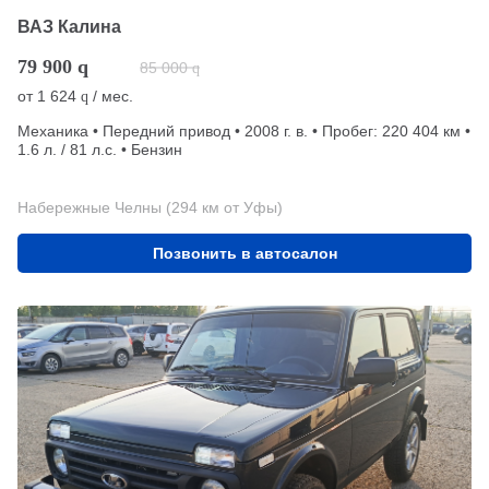
ВАЗ Калина
79 900
q
85 000
q
от
1 624
/ мес.
q
Механика • Передний привод • 2008 г. в. • Пробег: 220 404 км •
1.6 л. / 81 л.с. • Бензин
Набережные Челны (294 км от Уфы)
Позвонить в автосалон