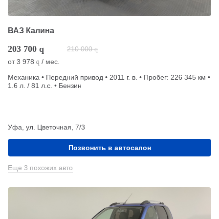
ВАЗ Калина
203 700
q
210 000
q
от
3 978
/ мес.
q
Механика • Передний привод • 2011 г. в. • Пробег: 226 345 км •
1.6 л. / 81 л.с. • Бензин
Уфа, ул. Цветочная, 7/3
Позвонить в автосалон
Еще 3 похожих авто