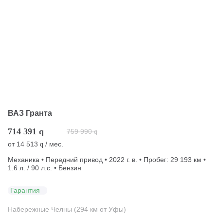
ВАЗ Гранта
714 391
q
759 990
q
от
14 513
/ мес.
q
Механика • Передний привод • 2022 г. в. • Пробег: 29 193 км •
1.6 л. / 90 л.с. • Бензин
Гарантия
Набережные Челны (294 км от Уфы)