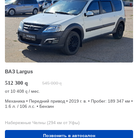
ВАЗ Largus
512 300
q
545 000
q
от
10 408
/ мес.
q
Механика • Передний привод • 2019 г. в. • Пробег: 189 347 км •
1.6 л. / 106 л.с. • Бензин
Набережные Челны (294 км от Уфы)
Позвонить в автосалон