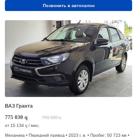
Позвонить в автосалон
ВАЗ Гранта
775 030
q
799 000
q
от
15 134
/ мес.
q
Механика • Передний привод • 2023 г. в. • Пробег: 50 723 км •