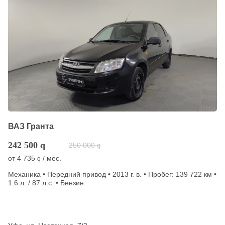
ВАЗ Гранта
242 500
q
250 000
q
от
4 735
/ мес.
q
Механика • Передний привод • 2013 г. в. • Пробег: 139 722 км •
1.6 л. / 87 л.с. • Бензин