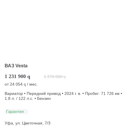
ВАЗ Vesta
1 231 900
q
1 270 000
q
от
24 054
/ мес.
q
Вариатор • Передний привод • 2024 г. в. • Пробег: 71 726 км •
1.8 л. / 122 л.с. • Бензин
Гарантия
Уфа, ул. Цветочная, 7/3