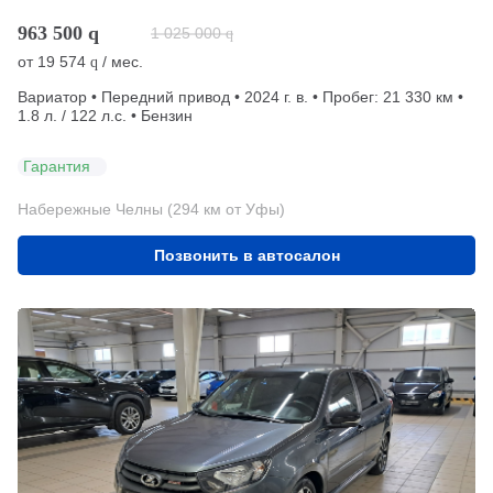
963 500
q
1 025 000
q
от
19 574
/ мес.
q
Вариатор • Передний привод • 2024 г. в. • Пробег: 21 330 км •
1.8 л. / 122 л.с. • Бензин
Гарантия
Набережные Челны (294 км от Уфы)
Позвонить в автосалон