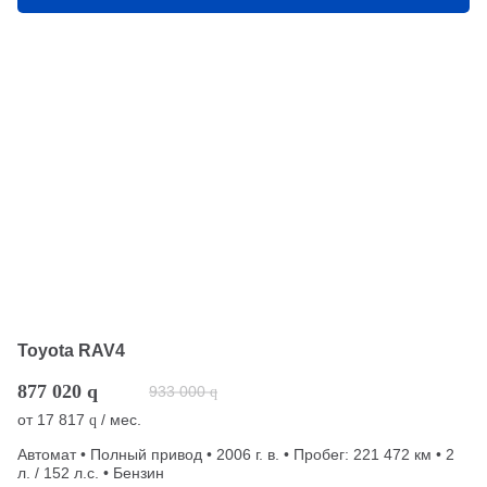
Toyota RAV4
877 020
q
933 000
q
от
17 817
/ мес.
q
Автомат • Полный привод • 2006 г. в. • Пробег: 221 472 км • 2
л. / 152 л.с. • Бензин