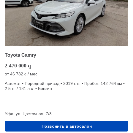
Toyota Camry
2 470 000
q
от
46 782
/ мес.
q
Автомат • Передний привод • 2019 г. в. • Пробег: 142 764 км •
2.5 л. / 181 л.с. • Бензин
Уфа, ул. Цветочная, 7/3
Позвонить в автосалон