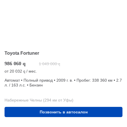
Toyota Fortuner
986 060
q
1 049 000
q
от
20 032
/ мес.
q
Автомат • Полный привод • 2009 г. в. • Пробег: 338 360 км • 2.7
л. / 163 л.с. • Бензин
Набережные Челны (294 км от Уфы)
Позвонить в автосалон