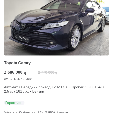
Toyota Camry
2 686 900
q
2 770 000
q
от
52 464
/ мес.
q
Автомат • Передний привод • 2020 г. в. • Пробег: 95 001 км •
2.5 л. / 181 л.с. • Бензин
Гарантия
Уфа, ул. Рубежная, 174 (МЕГА 1 этаж)