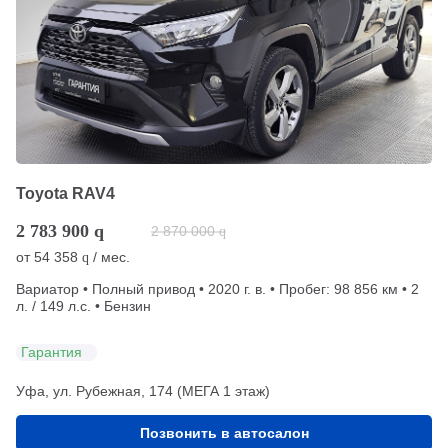
Toyota RAV4
2 783 900
q
2 870 000
q
от
54 358
/ мес.
q
Вариатор • Полный привод • 2020 г. в. • Пробег: 98 856 км • 2
л. / 149 л.с. • Бензин
Гарантия
Уфа, ул. Рубежная, 174 (МЕГА 1 этаж)
Позвонить в автосалон