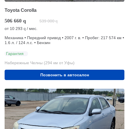
Toyota Corolla
506 660
q
539 000
q
от
10 293
/ мес.
q
Механика • Передний привод • 2007 г. в. • Пробег: 217 574 км •
1.6 л. / 124 л.с. • Бензин
Гарантия
Набережные Челны (294 км от Уфы)
Позвонить в автосалон