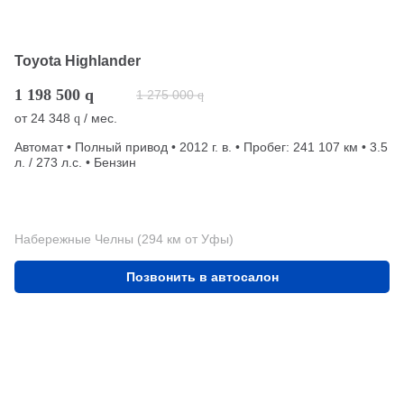
Toyota Highlander
1 198 500
q
1 275 000
q
от
24 348
/ мес.
q
Автомат • Полный привод • 2012 г. в. • Пробег: 241 107 км • 3.5
л. / 273 л.с. • Бензин
Набережные Челны (294 км от Уфы)
Позвонить в автосалон