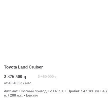
Toyota Land Cruiser
2 376 500
q
2 450 000
q
от
46 403
/ мес.
q
Автомат • Полный привод • 2007 г. в. • Пробег: 547 186 км • 4.7
л. / 288 л.с. • Бензин