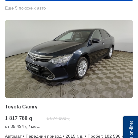
Еще 5 похожих авто
Toyota Camry
1 817 780
q
1 874 000
q
Мы on-line)
от
35 494
/ мес.
q
Автомат • Передний привод • 2015 г. в. • Пробег: 182 596 км •