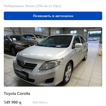
Набережные Челны (294 км от Уфы)
Позвонить в автосалон
Toyota Corolla
549 900
q
585 000
q