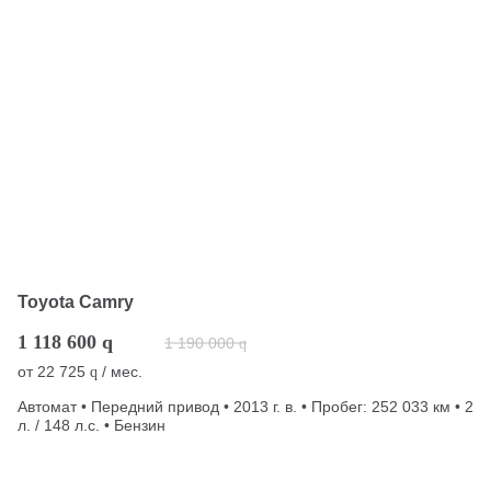
Toyota Camry
1 118 600
q
1 190 000
q
от
22 725
/ мес.
q
Автомат • Передний привод • 2013 г. в. • Пробег: 252 033 км • 2
л. / 148 л.с. • Бензин