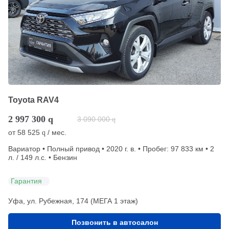
Toyota RAV4
2 997 300
q
3 090 000
q
от
58 525
/ мес.
q
Вариатор • Полный привод • 2020 г. в. • Пробег: 97 833 км • 2
л. / 149 л.с. • Бензин
Гарантия
Уфа, ул. Рубежная, 174 (МЕГА 1 этаж)
Позвонить в автосалон