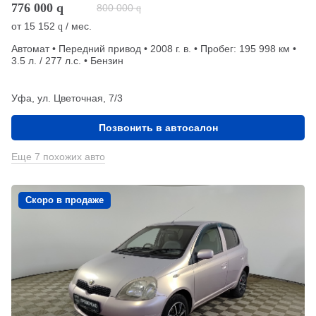
776 000
q
800 000
q
от
15 152
/ мес.
q
Автомат • Передний привод • 2008 г. в. • Пробег: 195 998 км •
3.5 л. / 277 л.с. • Бензин
Уфа, ул. Цветочная, 7/3
Позвонить в автосалон
Еще 7 похожих авто
Скоро в продаже