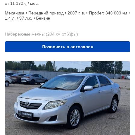
от
11 172
/ мес.
q
Механика • Передний привод • 2007 г. в. • Пробег: 346 000 км •
1.4 л. / 97 л.с. • Бензин
Набережные Челны (294 км от Уфы)
Позвонить в автосалон