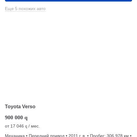
Еще 5 похожих авто
Toyota Verso
900 000
q
от
17 046
/ мес.
q
Механика • Передний привод • 2011 г. в. • Пробег: 306 978 км •