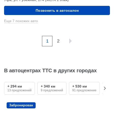
Позвонить в автосалон
Еще 7 похожих авто
1
2
В автоцентрах ТТС в других городах
+ 294 км
+ 340 км
+ 530 км
+ 68
13 предложений
9 предложений
91 предложение
12 п
Забронирован