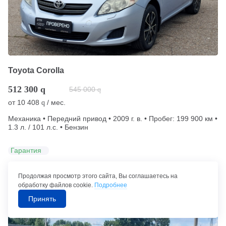
Toyota Corolla
512 300
q
545 000
q
от
10 408
/ мес.
q
Механика • Передний привод • 2009 г. в. • Пробег: 199 900 км •
1.3 л. / 101 л.с. • Бензин
Гарантия
Набережные Челны (294 км от Уфы)
Продолжая просмотр этого сайта, Вы соглашаетесь на
обработку файлов cookie.
Подробнее
Позвонить в автосалон
Принять