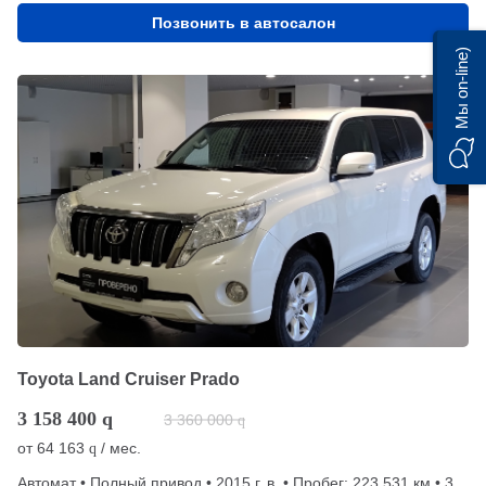
Позвонить в автосалон
Мы on-line)
Toyota Land Cruiser Prado
3 158 400
q
3 360 000
q
от
64 163
/ мес.
q
Автомат • Полный привод • 2015 г. в. • Пробег: 223 531 км • 3