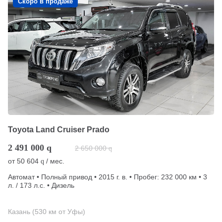
Скоро в продаже
Toyota Land Cruiser Prado
2 491 000
q
2 650 000
q
от
50 604
/ мес.
q
Автомат • Полный привод • 2015 г. в. • Пробег: 232 000 км • 3
л. / 173 л.с. • Дизель
Казань (530 км от Уфы)