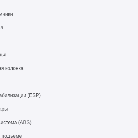
мники
ал
нья
ая колонка
абилизации (ESP)
ары
система (ABS)
и подъеме