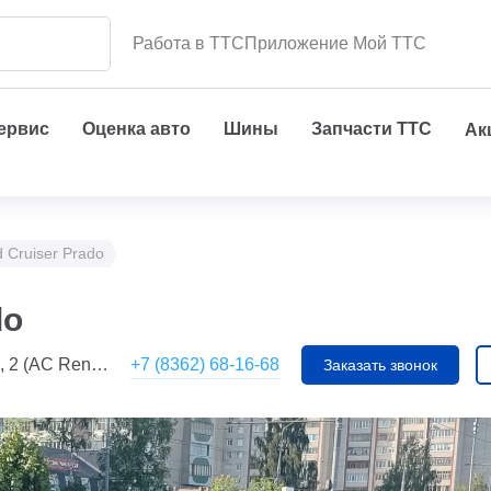
Работа в ТТС
Приложение Мой ТТС
сервис
Оценка авто
Шины
Запчасти ТТС
Ак
 Cruiser Prado
do
+7 (8362) 68-16-68
(АС Renault)
Заказать звонок