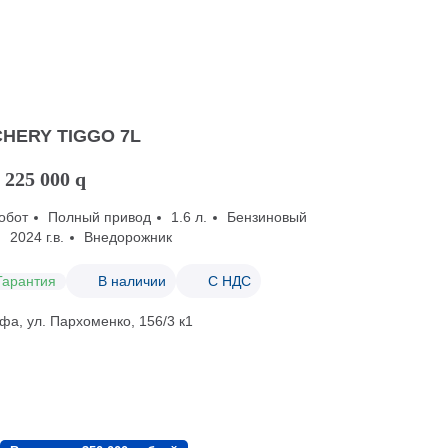
CHERY TIGGO 7L
 225 000
q
обот
Полный привод
1.6 л.
Бензиновый
2024 г.в.
Внедорожник
Гарантия
В наличии
С НДС
фа, ул. Пархоменко, 156/3 к1