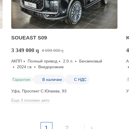
SOUEAST S09
3 349 000
q
4
4 099 000
q
АКПП
Полный привод
2.0 л.
Бензиновый
А
2024 г.в.
Внедорожник
Гарантия
В наличии
С НДС
Уфа, Проспект С.Юлаева, 93
У
Еще 3 похожих авто
1
2