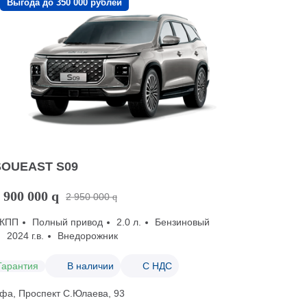
Выгода до 350 000 рублей
SOUEAST S09
 900 000
q
2 950 000
q
КПП
Полный привод
2.0 л.
Бензиновый
2024 г.в.
Внедорожник
Гарантия
В наличии
С НДС
фа, Проспект С.Юлаева, 93