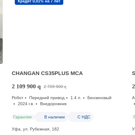
Кредит 0,01% на 7 лет
CHANGAN CS35PLUS MCA
2 109 900
q
2
2 709 900
q
Робот
Передний привод
1.4 л.
Бензиновый
А
2024 г.в.
Внедорожник
Гарантия
В наличии
С НДС
Уфа, ул. Рубежная, 182
У