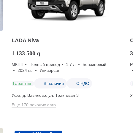
LADA Niva
1 133 500
q
3
МКПП
Полный привод
1.7 л.
Бензиновый
Р
2024 г.в.
Универсал
Гарантия
В наличии
С НДС
Уфа, д. Вавилово, ул. Трактовая 3
У
Еще 170 похожих авто