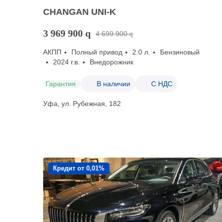
CHANGAN UNI-K
3 969 900
q
4 699 900
q
АКПП
Полный привод
2.0 л.
Бензиновый
2024 г.в.
Внедорожник
Гарантия
В наличии
С НДС
Уфа, ул. Рубежная, 182
Кредит от 0,01%