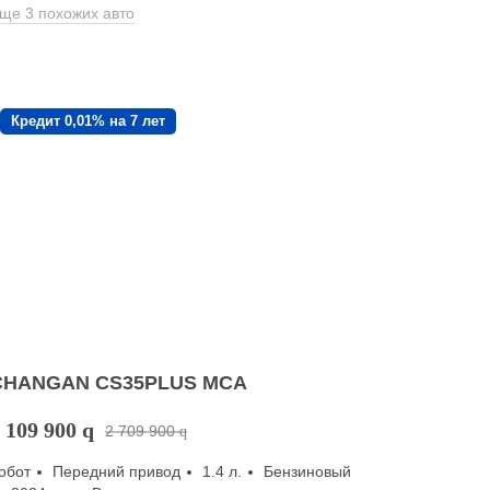
ще 3 похожих авто
Кредит 0,01% на 7 лет
CHANGAN CS35PLUS MCA
 109 900
q
2 709 900
q
обот
Передний привод
1.4 л.
Бензиновый