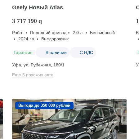
Geely Новый Atlas
3 717 190
q
1
Робот
Передний привод
2.0 л.
Бензиновый
В
2024 г.в.
Внедорожник
Гарантия
В наличии
С НДС
Уфа, ул. Рубежная, 180/1
У
Еще 5 похожих авто
Выгода до 350 000 рублей