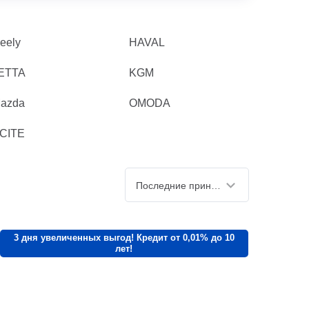
eely
HAVAL
ETTA
KGM
azda
OMODA
CITE
Последние принятые
3 дня увеличенных выгод! Кредит от 0,01% до 10
лет!