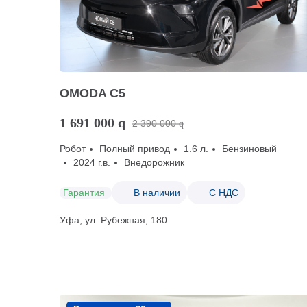
OMODA C5
1 691 000
q
2 390 000
q
Робот
Полный привод
1.6 л.
Бензиновый
2024 г.в.
Внедорожник
Гарантия
В наличии
С НДС
Уфа, ул. Рубежная, 180