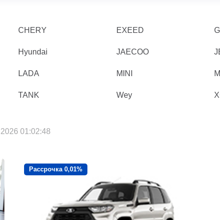
CHERY
EXEED
G
Hyundai
JAECOO
J
LADA
MINI
M
TANK
Wey
X
2026 01:02:48
Рассрочка 0,01%