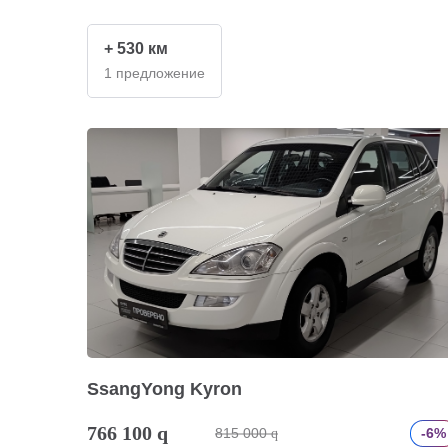
+ 530 км
1 предложение
SsangYong Kyron
766 100
q
815 000
-6%
q