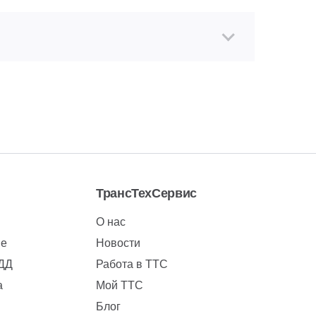
ТрансТехСервис
О нас
ие
Новости
БДД
Работа в ТТС
а
Мой ТТС
Блог