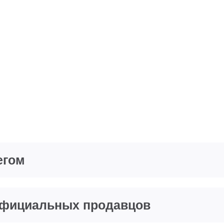
егом
еофициальных продавцов