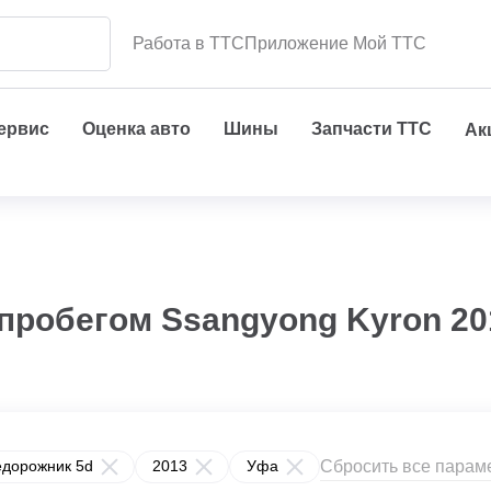
Работа в ТТС
Приложение Мой ТТС
сервис
Оценка авто
Шины
Запчасти ТТС
Ак
пробегом Ssangyong Kyron 201
Сбросить все парам
едорожник 5d
2013
Уфа