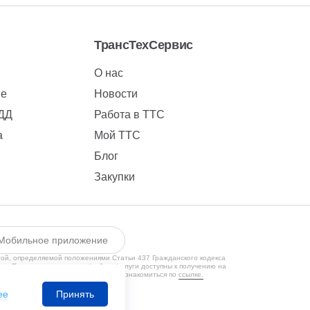
ТрансТехСервис
О нас
ие
Новости
БДД
Работа в ТТС
а
Мой ТТС
Блог
Закупки
Мобильное приложение
той, определяемой положениями Статьи 437 Гражданского кодекса
ии. Предлагаемые товары/работы/услуги доступны к получению на
кой конфиденциальности Вы можете ознакомиться по
ссылке.
1650131524
ее
Принять