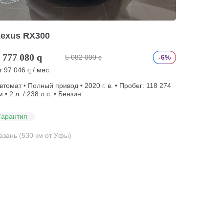
Lexus RX300
 777 080
q
5 082 000
-6%
q
т
97 046
/ мес.
q
втомат • Полный привод • 2020 г. в. • Пробег: 118 274
м • 2 л. / 238 л.с. • Бензин
Гарантия
азань (530 км от Уфы)