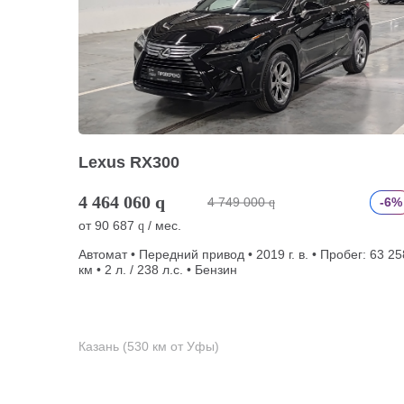
Lexus RX300
4 464 060
q
4 749 000
-6%
q
от
90 687
/ мес.
q
Автомат • Передний привод • 2019 г. в. • Пробег: 63 25
км • 2 л. / 238 л.с. • Бензин
Казань (530 км от Уфы)