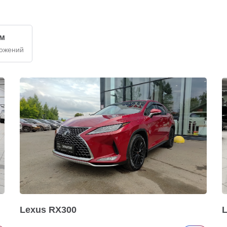
км
ложений
Lexus RX300