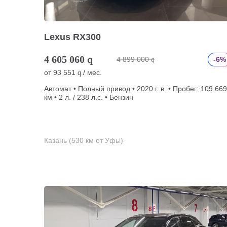
Lexus RX300
4 605 060
q
4 899 000
-6%
q
от
93 551
/ мес.
q
Автомат • Полный привод • 2020 г. в. • Пробег: 109 669
км • 2 л. / 238 л.с. • Бензин
Казань (530 км от Уфы)