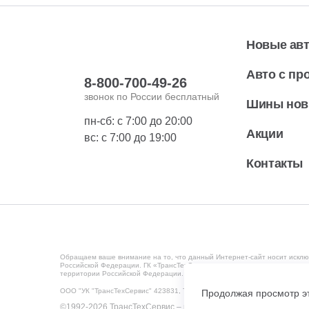
Новые ав
Авто с пр
8-800-700-49-26
звонок по России бесплатный
Шины но
пн-сб: с 7:00 до 20:00
Акции
вс: с 7:00 до 19:00
Контакты
Обращаем ваше внимание на то, что данный Интернет-сайт носит исклю
Российской Федерации. ГК «ТрансТехСервис» ведет деятельность на те
территории Российской Федерации. Мониторинг потребительского повед
ООО "УК "ТрансТехСервис" 423831, Татарстан Респ, Набережные Челны г
Продолжая просмотр эт
©1992-2026 ТрансТехСервис – продажа и обслуживание автом