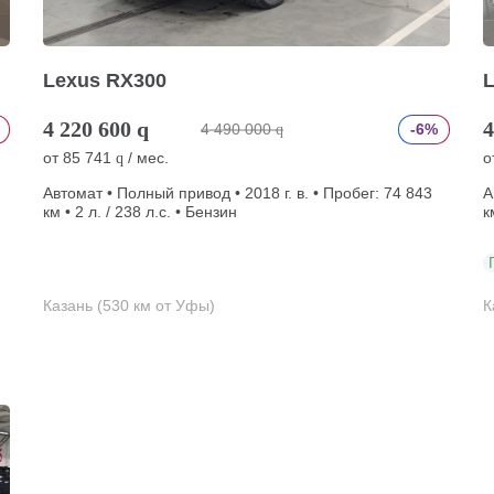
Lexus RX300
4 220 600
q
4
4 490 000
-6%
q
от
85 741
/ мес.
о
q
Автомат • Полный привод • 2018 г. в. • Пробег: 74 843
А
км • 2 л. / 238 л.с. • Бензин
к
Казань (530 км от Уфы)
К