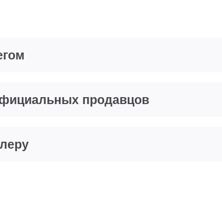
егом
еофициальных продавцов
илеру