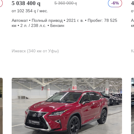
5 038 400
q
4
5 360 000
-6%
q
от
102 354
/ мес.
о
q
Автомат • Полный привод • 2021 г. в. • Пробег: 78 525
А
км • 2 л. / 238 л.с. • Бензин
к
Ижевск (340 км от Уфы)
К