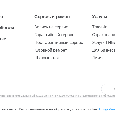
то
Сервис и ремонт
Услуги
Запись на сервис
Trade-in
обегом
Гарантийный сервис
Страхован
вые
Постгарантийный сервис
Услуги ГИ
Кузовной ремонт
Для бизнес
Шиномонтаж
Лизинг
чительно информационный характер и ни при каких условиях не является публичной офер
рритории Российской Федерации в соответствии с законодательством Российской Федерац
ения субъектов находящихся за пределами Российской Федерации, не ведется. С полити
, Чулман пр-кт, дом №111, помещение 23, +7 (8552)29-99-26, ОГРН 1051614160620, ИНН 
ого сайта, Вы соглашаетесь на обработку файлов cookie.
Подробн
обилей.