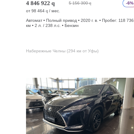
4 846 922
q
5 156 300
-6%
q
от
98 464
/ мес.
q
Автомат • Полный привод • 2020 г. в. • Пробег: 118 736
км • 2 л. / 238 л.с. • Бензин
Набережные Челны (294 км от Уфы)