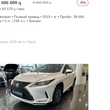
 606 000
q
4 900 000
-6%
q
т
93 570
/ мес.
q
втомат • Полный привод • 2019 г. в. • Пробег: 38 666
м • 2 л. / 238 л.с. • Бензин
азань (530 км от Уфы)