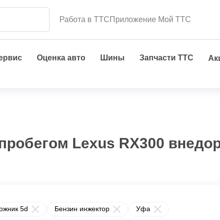
Работа в ТТС
Приложение Мой ТТС
сервис
Оценка авто
Шины
Запчасти ТТС
Ак
 пробегом Lexus RX300 внедо
ожник 5d
Бензин инжектор
Уфа