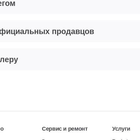
егом
еофициальных продавцов
илеру
то
Сервис и ремонт
Услуги