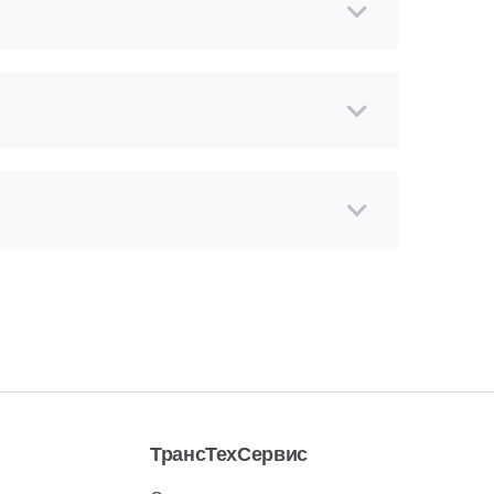
ТрансТехСервис