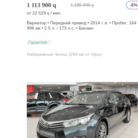
1 113 900
q
1 185 000
-6%
q
от
22 629
/ мес.
q
Вариатор • Передний привод • 2014 г. в. • Пробег: 164
996 км • 2.5 л. / 173 л.с. • Бензин
Гарантия
Набережные Челны (294 км от Уфы)