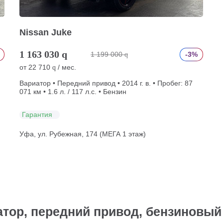
Nissan Juke
1 163 030
q
1 199 000
-3%
q
от
22 710
/ мес.
q
Вариатор • Передний привод • 2014 г. в. • Пробег: 87
071 км • 1.6 л. / 117 л.с. • Бензин
Гарантия
Уфа, ул. Рубежная, 174 (МЕГА 1 этаж)
атор, передний привод, бензиновый