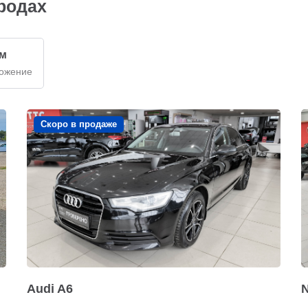
ородах
км
ложение
Скоро в продаже
Audi A6
N