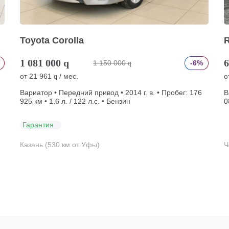
Toyota Corolla
R
1 081 000
q
6
1 150 000
-6%
q
от
21 961
/ мес.
о
q
Вариатор • Передний привод • 2014 г. в. • Пробег: 176
В
925 км • 1.6 л. / 122 л.с. • Бензин
0
Гарантия
Казань (530 км от Уфы)
Ч