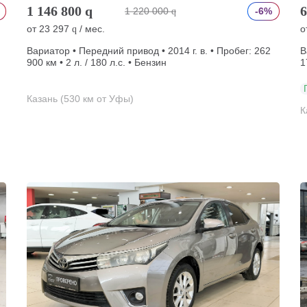
1 146 800
q
6
1 220 000
-6%
q
от
23 297
/ мес.
о
q
Вариатор • Передний привод • 2014 г. в. • Пробег: 262
В
900 км • 2 л. / 180 л.с. • Бензин
1
Казань (530 км от Уфы)
К