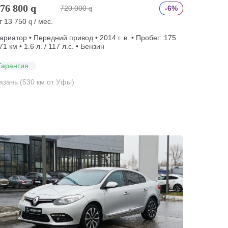
76 800
q
720 000
-6%
q
т
13 750
/ мес.
q
ариатор • Передний привод • 2014 г. в. • Пробег: 175
71 км • 1.6 л. / 117 л.с. • Бензин
Гарантия
азань (530 км от Уфы)