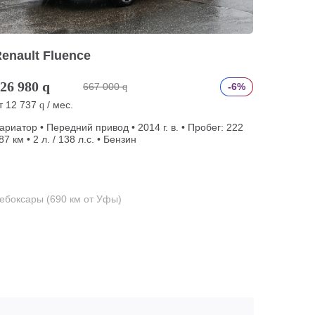
enault Fluence
26 980
q
667 000
-6%
q
т
12 737
/ мес.
q
ариатор • Передний привод • 2014 г. в. • Пробег: 222
87 км • 2 л. / 138 л.с. • Бензин
ебоксары (690 км от Уфы)