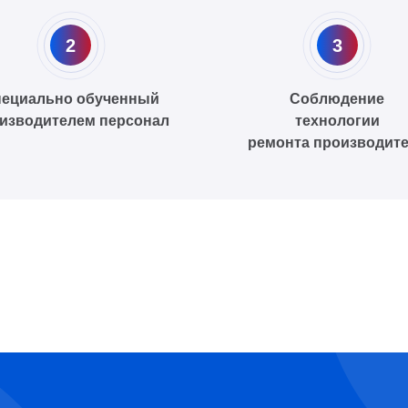
2
3
ециально обученный
Соблюдение
изводителем персонал
технологии
ремонта производит