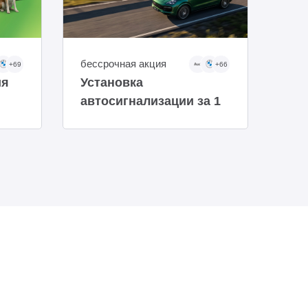
бессрочная акция
бес
+69
+66
ия
Установка
По
автосигнализации за 1
авт
рубль!
на