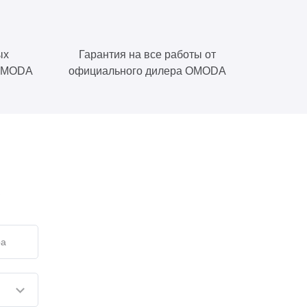
ых
Гарантия на все работы от
 OMODA
официального дилера OMODA
е