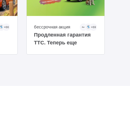
бессрочная акция
бес
+66
+69
Продленная гарантия
Уст
ТТС. Теперь еще
авт
доступнее
руб