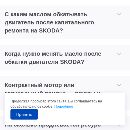
С каким маслом обкатывать
двигатель после капитального
ремонта на SKODA?
Когда нужно менять масло после
обкатки двигателя SKODA?
Контрактный мотор или
капитальный ремонт — плюсы и
минусы для SKODA?
Продолжая просмотр этого сайта, Вы соглашаетесь на
обработку файлов cookie.
Подробнее
Принять
На сколько продлевается ресурс