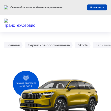
Скачивайте наше мобильное приложение
Установить
Главная
Сервисное обслуживание
Skoda
Капиталь