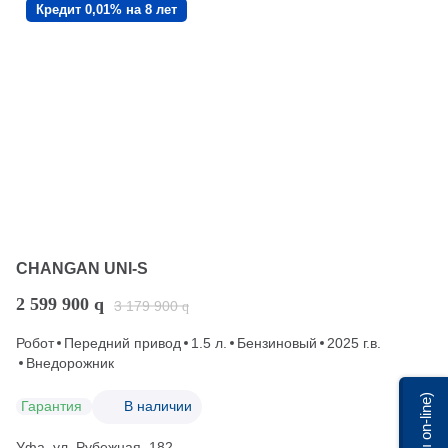
Кредит 0,01% на 8 лет
CHANGAN UNI-S
2 599 900
q
3 179 900
q
Робот
Передний привод
1.5 л.
Бензиновый
2025 г.в.
Внедорожник
Мы on-line)
Гарантия
В наличии
Уфа, ул. Рубежная, 182