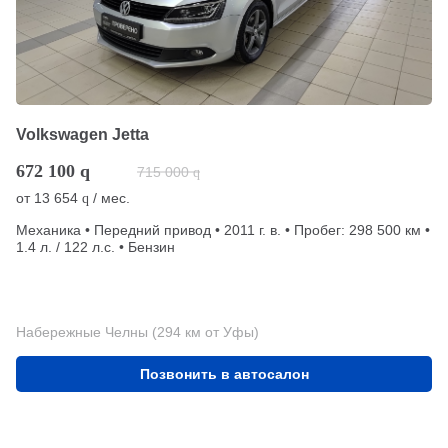
Volkswagen Jetta
672 100
q
715 000
q
от
13 654
/ мес.
q
Механика • Передний привод • 2011 г. в. • Пробег: 298 500 км •
1.4 л. / 122 л.с. • Бензин
Набережные Челны (294 км от Уфы)
Позвонить в автосалон