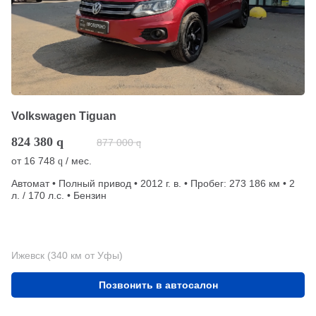
Volkswagen Tiguan
824 380
q
877 000
q
от
16 748
/ мес.
q
Автомат • Полный привод • 2012 г. в. • Пробег: 273 186 км • 2
л. / 170 л.с. • Бензин
Ижевск (340 км от Уфы)
Позвонить в автосалон