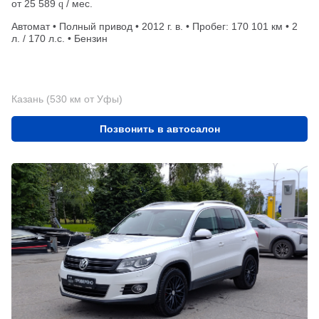
от
25 589
/ мес.
q
Автомат • Полный привод • 2012 г. в. • Пробег: 170 101 км • 2
л. / 170 л.с. • Бензин
Казань (530 км от Уфы)
Позвонить в автосалон