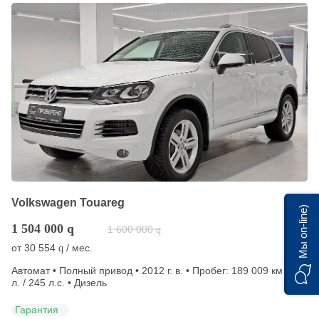
Volkswagen Touareg
Мы on-line)
1 504 000
q
1 600 000
q
от
30 554
/ мес.
q
Автомат • Полный привод • 2012 г. в. • Пробег: 189 009 км • 3
л. / 245 л.с. • Дизель
Гарантия