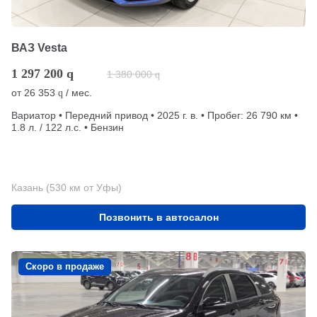
ВАЗ Vesta
1 297 200
q
1 380 000
q
от
26 353
/ мес.
q
Вариатор • Передний привод • 2025 г. в. • Пробег: 26 790 км •
1.8 л. / 122 л.с. • Бензин
Казань (530 км от Уфы)
Позвонить в автосалон
Скоро в продаже