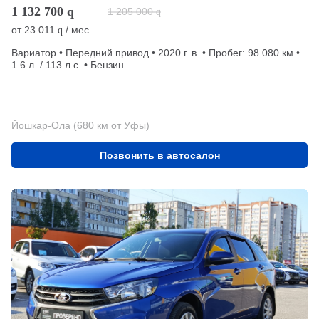
1 132 700
q
1 205 000
q
от
23 011
/ мес.
q
Вариатор • Передний привод • 2020 г. в. • Пробег: 98 080 км •
1.6 л. / 113 л.с. • Бензин
Йошкар-Ола (680 км от Уфы)
Позвонить в автосалон