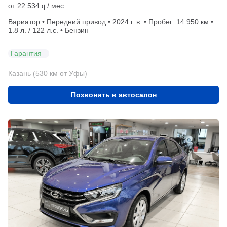
от
22 534
/ мес.
q
Вариатор • Передний привод • 2024 г. в. • Пробег: 14 950 км •
1.8 л. / 122 л.с. • Бензин
Гарантия
Казань (530 км от Уфы)
Позвонить в автосалон