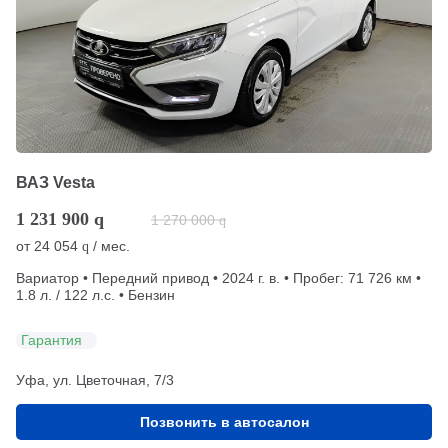
ВАЗ Vesta
1 231 900
q
1 270 000
q
от
24 054
/ мес.
q
Вариатор • Передний привод • 2024 г. в. • Пробег: 71 726 км •
1.8 л. / 122 л.с. • Бензин
Гарантия
Уфа, ул. Цветочная, 7/3
Позвонить в автосалон