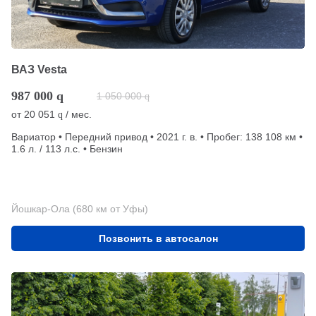
ВАЗ Vesta
987 000
q
1 050 000
q
от
20 051
/ мес.
q
Вариатор • Передний привод • 2021 г. в. • Пробег: 138 108 км •
1.6 л. / 113 л.с. • Бензин
Йошкар-Ола (680 км от Уфы)
Позвонить в автосалон