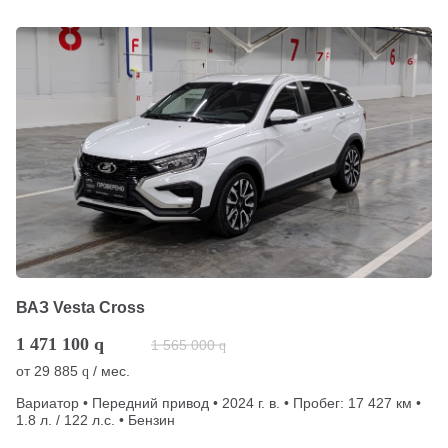
ВАЗ Vesta Cross
1 471 100
q
1 565 000
q
от
29 885
/ мес.
q
Вариатор • Передний привод • 2024 г. в. • Пробег: 17 427 км •
1.8 л. / 122 л.с. • Бензин