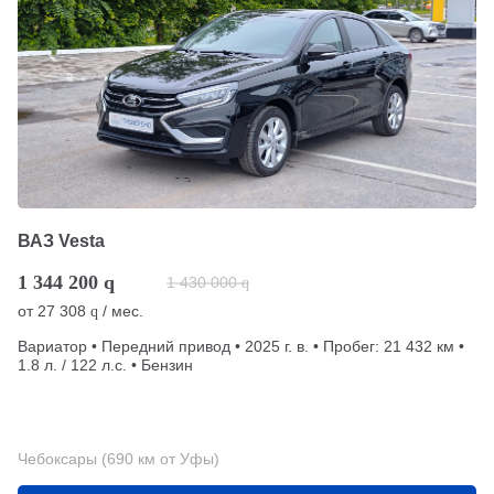
ВАЗ Vesta
1 344 200
q
1 430 000
q
от
27 308
/ мес.
q
Вариатор • Передний привод • 2025 г. в. • Пробег: 21 432 км •
1.8 л. / 122 л.с. • Бензин
Чебоксары (690 км от Уфы)