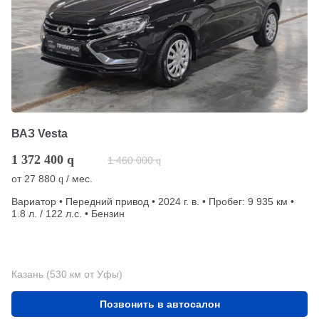
ВАЗ Vesta
1 372 400
q
1 460 000
q
от
27 880
/ мес.
q
Вариатор • Передний привод • 2024 г. в. • Пробег: 9 935 км •
1.8 л. / 122 л.с. • Бензин
Казань (530 км от Уфы)
Позвонить в автосалон