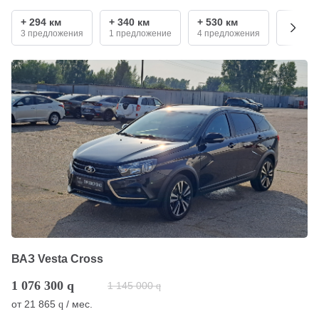
+ 294 км
+ 340 км
+ 530 км
+ 680 
3 предложения
1 предложение
4 предложения
2 пред
ВАЗ Vesta Cross
1 076 300
q
1 145 000
q
от
21 865
/ мес.
q