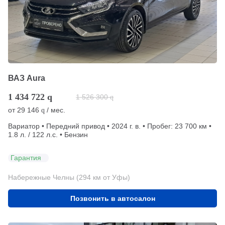
ВАЗ Aura
1 434 722
q
1 526 300
q
от
29 146
/ мес.
q
Вариатор • Передний привод • 2024 г. в. • Пробег: 23 700 км •
1.8 л. / 122 л.с. • Бензин
Гарантия
Набережные Челны (294 км от Уфы)
Позвонить в автосалон