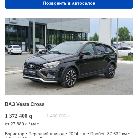
Позвонить в автосалон
ВАЗ Vesta Cross
1 372 400
q
1 460 000
q
от
27 880
/ мес.
q
Вариатор • Передний привод • 2024 г. в. • Пробег: 37 632 км •