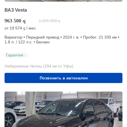
ВАЗ Vesta
963 500
q
1 025 000
q
от
19 574
/ мес.
q
Вариатор • Передний привод • 2024 г. в. • Пробег: 21 330 км •
1.8 л. / 122 л.с. • Бензин
Гарантия
Набережные Челны (294 км от Уфы)
Позвонить в автосалон