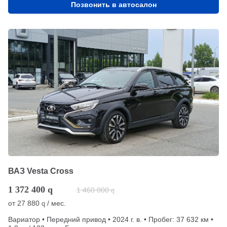
Позвонить в автосалон
ВАЗ Vesta Cross
1 372 400
q
1 460 000
q
от
27 880
/ мес.
q
Вариатор • Передний привод • 2024 г. в. • Пробег: 37 632 км •