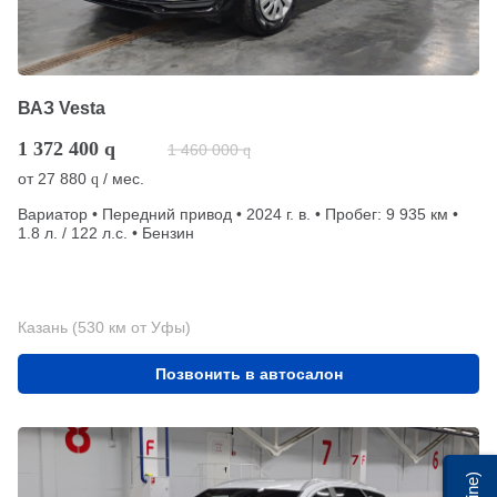
ВАЗ Vesta
1 372 400
q
1 460 000
q
от
27 880
/ мес.
q
Вариатор • Передний привод • 2024 г. в. • Пробег: 9 935 км •
1.8 л. / 122 л.с. • Бензин
Казань (530 км от Уфы)
Позвонить в автосалон