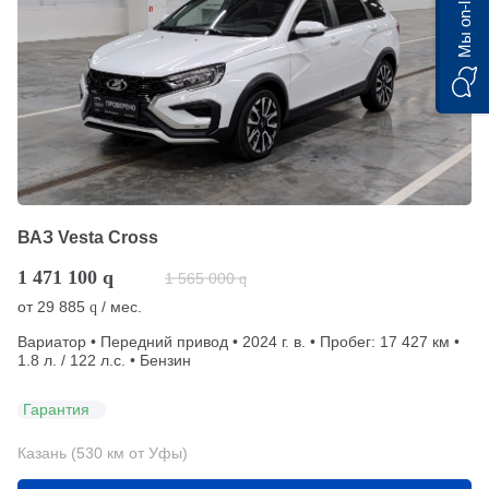
Мы on-line)
ВАЗ Vesta Cross
1 471 100
q
1 565 000
q
от
29 885
/ мес.
q
Вариатор • Передний привод • 2024 г. в. • Пробег: 17 427 км •
1.8 л. / 122 л.с. • Бензин
Гарантия
Казань (530 км от Уфы)