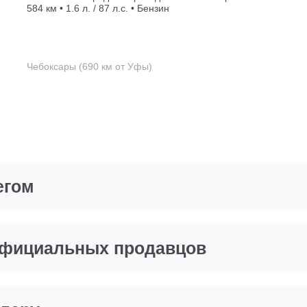
584 км • 1.6 л. / 87 л.с. • Бензин
Чебоксары (690 км от Уфы)
егом
еофициальных продавцов