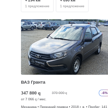
+ 294 км
+ 690 км
1 предложение
1 предложение
ВАЗ Гранта
347 800
q
370 000
-6%
q
от
7 066
/ мес.
q
Механика • Передний привод • 2018 г. в. • Пробег: 141