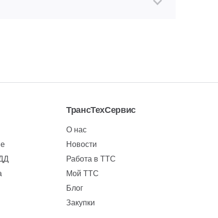
ТрансТехСервис
О нас
ие
Новости
БДД
Работа в ТТС
а
Мой ТТС
Блог
Закупки