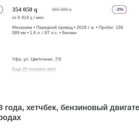
354 050
q
365 000
-3%
q
от
6 914
/ мес.
q
Механика • Передний привод • 2018 г. в. • Пробег: 156
089 км • 1.6 л. / 87 л.с. • Бензин
Уфа, ул. Цветочная, 7/3
Еще 25 похожих авто
 года, хетчбек, бензиновый двигат
ородах