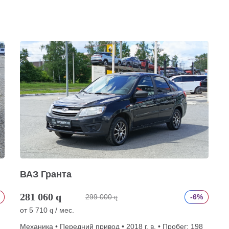
ВАЗ Гранта
281 060
q
299 000
-6%
q
от
5 710
/ мес.
q
Механика • Передний привод • 2018 г. в. • Пробег: 198