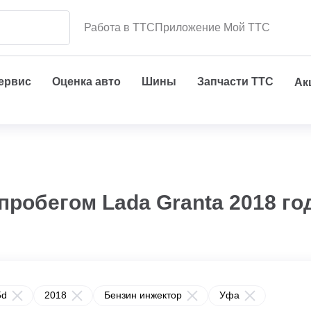
Работа в ТТС
Приложение Мой ТТС
сервис
Оценка авто
Шины
Запчасти ТТС
Ак
пробегом Lada Granta 2018 го
5d
2018
Бензин инжектор
Уфа