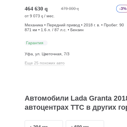
464 630
q
479 000
-3%
q
от
9 073
/ мес.
q
Механика • Передний привод • 2018 г. в. • Пробег: 90
871 км • 1.6 л. / 87 л.с. • Бензин
Гарантия
Уфа, ул. Цветочная, 7/3
Еще 25 похожих авто
Автомобили Lada Granta 2018
автоцентрах ТТС в других г