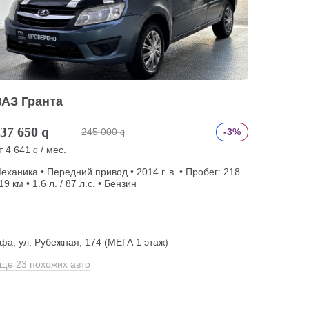
ВАЗ Гранта
37 650
q
245 000
-3%
q
т
4 641
/ мес.
q
еханика • Передний привод • 2014 г. в. • Пробег: 218
19 км • 1.6 л. / 87 л.с. • Бензин
фа, ул. Рубежная, 174 (МЕГА 1 этаж)
ще 23 похожих авто