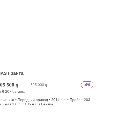
ВАЗ Гранта
05 500
q
325 000
-6%
q
т
6 207
/ мес.
q
еханика • Передний привод • 2014 г. в. • Пробег: 203
75 км • 1.6 л. / 106 л.с. • Бензин