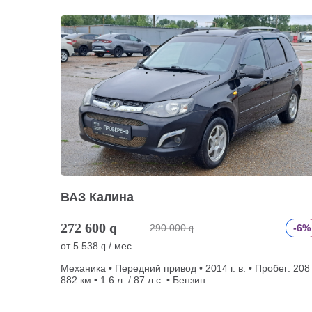
ВАЗ Калина
272 600
q
290 000
-6%
q
от
5 538
/ мес.
q
Механика • Передний привод • 2014 г. в. • Пробег: 208
882 км • 1.6 л. / 87 л.с. • Бензин