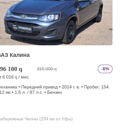
ВАЗ Калина
96 100
q
315 000
-6%
q
т
6 016
/ мес.
q
еханика • Передний привод • 2014 г. в. • Пробег: 154
12 км • 1.6 л. / 87 л.с. • Бензин
абережные Челны (294 км от Уфы)