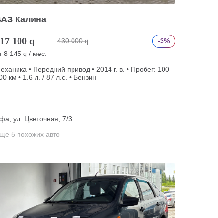
ВАЗ Калина
17 100
q
430 000
-3%
q
т
8 145
/ мес.
q
еханика • Передний привод • 2014 г. в. • Пробег: 100
00 км • 1.6 л. / 87 л.с. • Бензин
фа, ул. Цветочная, 7/3
ще 5 похожих авто