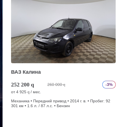
ВАЗ Калина
252 200
q
260 000
-3%
q
от
4 925
/ мес.
q
Механика • Передний привод • 2014 г. в. • Пробег: 92
301 км • 1.6 л. / 87 л.с. • Бензин