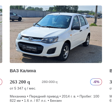
ВАЗ Калина
263 200
q
3
280 000
-6%
q
от
5 347
/ мес.
о
q
Механика • Передний привод • 2014 г. в. • Пробег: 100
М
822 км • 1.6 л. / 87 л.с. • Бензин
6