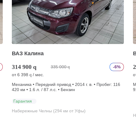
ВАЗ Калина
314 900
q
2
335 000
-6%
q
от
6 398
/ мес.
о
q
Механика • Передний привод • 2014 г. в. • Пробег: 116
М
420 км • 1.6 л. / 87 л.с. • Бензин
9
Гарантия
Набережные Челны (294 км от Уфы)
Н