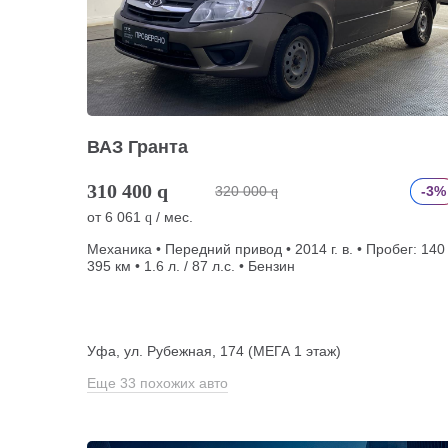
ВАЗ Гранта
310 400
q
320 000
-3%
q
от
6 061
/ мес.
q
Механика • Передний привод • 2014 г. в. • Пробег: 140
395 км • 1.6 л. / 87 л.с. • Бензин
Уфа, ул. Рубежная, 174 (МЕГА 1 этаж)
Еще 33 похожих авто