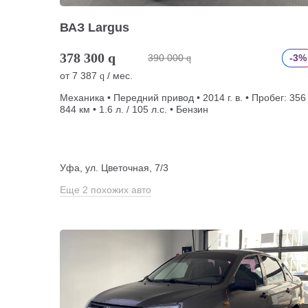
ВАЗ Largus
378 300
q
390 000
-3%
q
от
7 387
/ мес.
q
Механика • Передний привод • 2014 г. в. • Пробег: 356
844 км • 1.6 л. / 105 л.с. • Бензин
Уфа, ул. Цветочная, 7/3
Еще 2 похожих авто