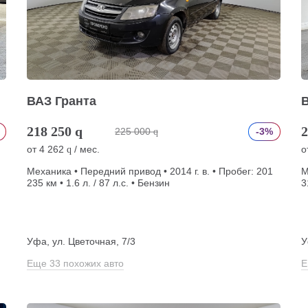
ВАЗ Гранта
218 250
q
2
225 000
-3%
q
от
4 262
/ мес.
о
q
Механика • Передний привод • 2014 г. в. • Пробег: 201
М
235 км • 1.6 л. / 87 л.с. • Бензин
3
Уфа, ул. Цветочная, 7/3
У
Еще 33 похожих авто
Е