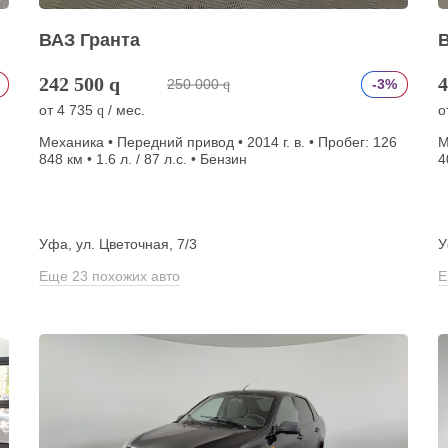
ВАЗ Гранта
242 500
q
4
250 000
-3%
q
от
4 735
/ мес.
о
q
Механика • Передний привод • 2014 г. в. • Пробег: 126
М
848 км • 1.6 л. / 87 л.с. • Бензин
4
Уфа, ул. Цветочная, 7/3
У
Еще 23 похожих авто
Е