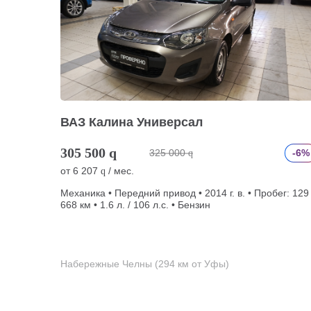
ВАЗ Калина Универсал
305 500
q
325 000
-6%
q
от
6 207
/ мес.
q
Механика • Передний привод • 2014 г. в. • Пробег: 129
668 км • 1.6 л. / 106 л.с. • Бензин
Набережные Челны (294 км от Уфы)