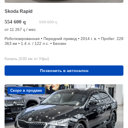
Skoda Rapid
554 600
q
590 000
q
от
11 267
/ мес.
q
Роботизированная • Передний привод • 2014 г. в. • Пробег: 228
363 км • 1.4 л. / 122 л.с. • Бензин
Казань (530 км от Уфы)
Позвонить в автосалон
Скоро в продаже