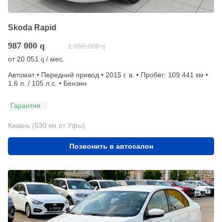
Skoda Rapid
987 000
q
1 050 000
q
от
20 051
/ мес.
q
Автомат • Передний привод • 2015 г. в. • Пробег: 109 441 км •
1.6 л. / 105 л.с. • Бензин
Гарантия
Казань (530 км от Уфы)
Позвонить в автосалон