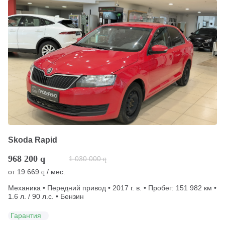
Skoda Rapid
968 200
q
1 030 000
q
от
19 669
/ мес.
q
Механика • Передний привод • 2017 г. в. • Пробег: 151 982 км •
1.6 л. / 90 л.с. • Бензин
Гарантия