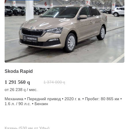
Skoda Rapid
1 291 560
q
1 374 000
q
от
26 238
/ мес.
q
Механика • Передний привод • 2020 г. в. • Пробег: 80 865 км •
1.6 л. / 90 л.с. • Бензин
Казань (530 км от Уфы)