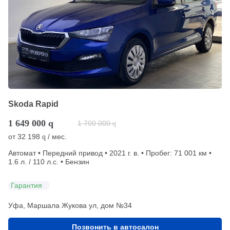
Skoda Rapid
1 649 000
q
1 700 000
q
от
32 198
/ мес.
q
Автомат • Передний привод • 2021 г. в. • Пробег: 71 001 км •
1.6 л. / 110 л.с. • Бензин
Гарантия
Уфа, Маршала Жукова ул, дом №34
Позвонить в автосалон