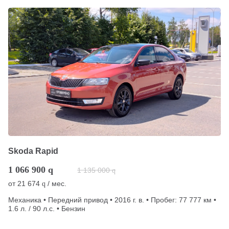
Skoda Rapid
1 066 900
q
1 135 000
q
от
21 674
/ мес.
q
Механика • Передний привод • 2016 г. в. • Пробег: 77 777 км •
1.6 л. / 90 л.с. • Бензин