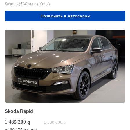
Казань (530 км от Уфы)
Позвонить в автосалон
Skoda Rapid
1 485 200
q
1 580 000
q
от
30 172
/ мес.
q