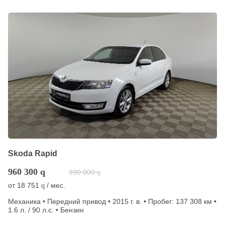
Skoda Rapid
960 300
q
990 000
q
от
18 751
/ мес.
q
Механика • Передний привод • 2015 г. в. • Пробег: 137 308 км •
1.6 л. / 90 л.с. • Бензин