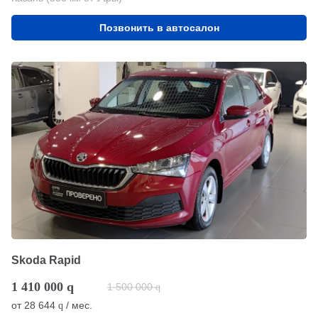
Позвонить в автосалон
Skoda Rapid
1 410 000
q
1 500 000
q
от
28 644
/ мес.
q