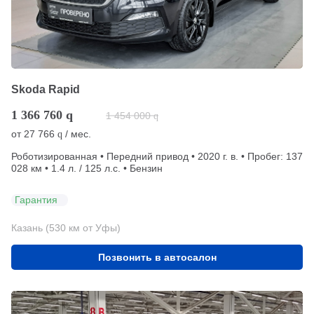
Skoda Rapid
1 366 760
q
1 454 000
q
от
27 766
/ мес.
q
Роботизированная • Передний привод • 2020 г. в. • Пробег: 137
028 км • 1.4 л. / 125 л.с. • Бензин
Гарантия
Казань (530 км от Уфы)
Позвонить в автосалон