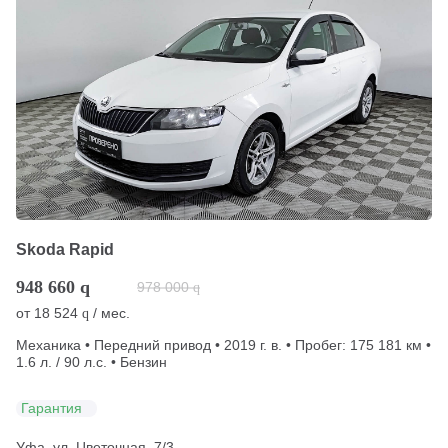
Skoda Rapid
948 660
q
978 000
q
от
18 524
/ мес.
q
Механика • Передний привод • 2019 г. в. • Пробег: 175 181 км •
1.6 л. / 90 л.с. • Бензин
Гарантия
Уфа, ул. Цветочная, 7/3