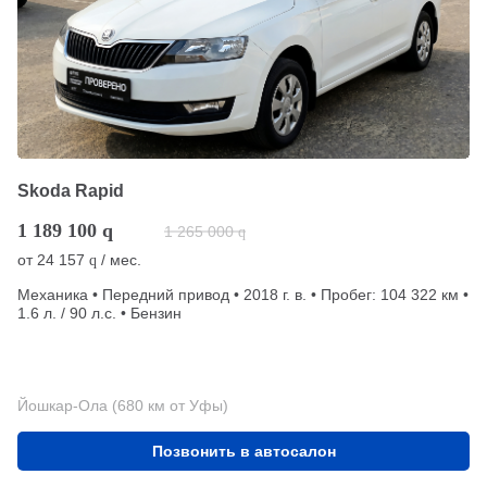
Skoda Rapid
1 189 100
q
1 265 000
q
от
24 157
/ мес.
q
Механика • Передний привод • 2018 г. в. • Пробег: 104 322 км •
1.6 л. / 90 л.с. • Бензин
Йошкар-Ола (680 км от Уфы)
Позвонить в автосалон