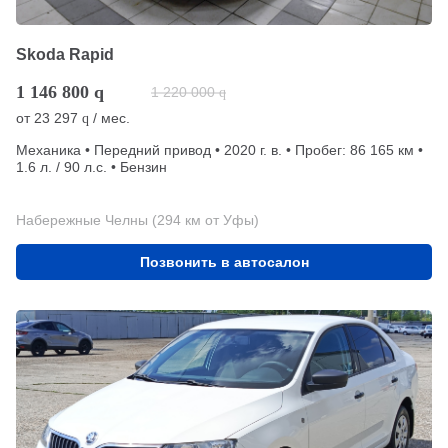
Skoda Rapid
1 146 800
q
1 220 000
q
от
23 297
/ мес.
q
Механика • Передний привод • 2020 г. в. • Пробег: 86 165 км •
1.6 л. / 90 л.с. • Бензин
Набережные Челны (294 км от Уфы)
Позвонить в автосалон