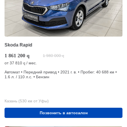
Skoda Rapid
1 861 200
q
1 980 000
q
от
37 810
/ мес.
q
Автомат • Передний привод • 2021 г. в. • Пробег: 40 688 км •
1.6 л. / 110 л.с. • Бензин
Казань (530 км от Уфы)
Позвонить в автосалон