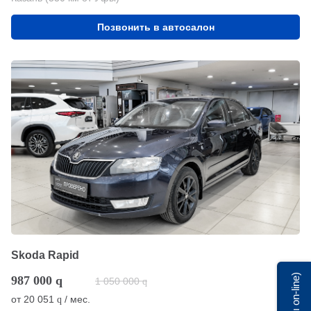
Позвонить в автосалон
Skoda Rapid
Мы on-line)
987 000
q
1 050 000
q
от
20 051
/ мес.
q