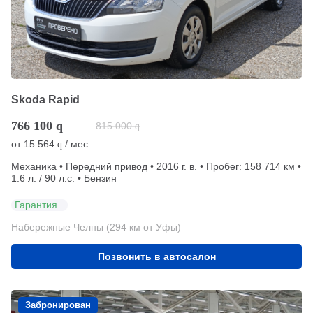
Skoda Rapid
766 100
q
815 000
q
от
15 564
/ мес.
q
Механика • Передний привод • 2016 г. в. • Пробег: 158 714 км •
1.6 л. / 90 л.с. • Бензин
Гарантия
Набережные Челны (294 км от Уфы)
Позвонить в автосалон
Забронирован