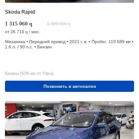
Skoda Rapid
1 315 060
q
1 399 000
q
от
26 716
/ мес.
q
Механика • Передний привод • 2021 г. в. • Пробег: 119 689 км •
1.6 л. / 90 л.с. • Бензин
Казань (530 км от Уфы)
Позвонить в автосалон