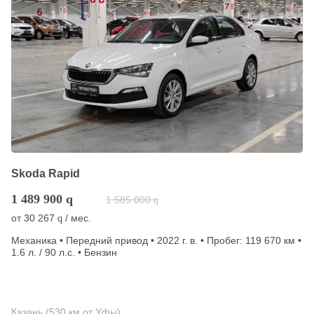
Skoda Rapid
1 489 900
q
1 585 000
q
от
30 267
/ мес.
q
Механика • Передний привод • 2022 г. в. • Пробег: 119 670 км •
1.6 л. / 90 л.с. • Бензин
Казань (530 км от Уфы)