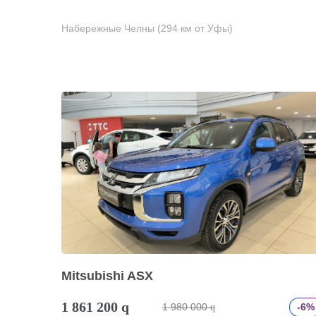
Набережные Челны (294 км от Уфы)
Mitsubishi ASX
1 861 200
q
1 980 000
-6%
q