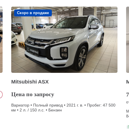
Скоро в продаже
Mitsubishi ASX
M
Цена по запросу
7
о
Вариатор • Полный привод • 2021 г. в. • Пробег: 47 500
км • 2 л. / 150 л.с. • Бензин
М
8