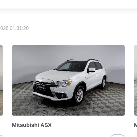
026 01:31:20
Mitsubishi ASX
M