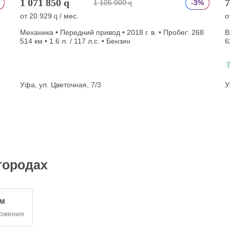
1 071 850
q
7
1 105 000
-3%
q
от
20 929
/ мес.
о
q
Механика • Передний привод • 2018 г. в. • Пробег: 268
В
514 км • 1.6 л. / 117 л.с. • Бензин
6
Уфа, ул. Цветочная, 7/3
У
городах
км
ложения