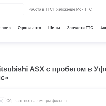
Работа в ТТС
Приложение Мой ТТС
сервис
Оценка авто
Шины
Запчасти ТТС
Ак
tsubishi ASX с пробегом в У
ис»
Сбросить все параметры фильтра