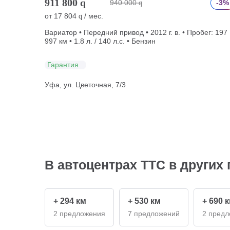
911 800
q
940 000
-3%
q
от
17 804
/ мес.
q
Вариатор • Передний привод • 2012 г. в. • Пробег: 197
997 км • 1.8 л. / 140 л.с. • Бензин
Гарантия
Уфа, ул. Цветочная, 7/3
В автоцентрах ТТС в других 
+ 294 км
+ 530 км
+ 690 
2 предложения
7 предложений
2 пред