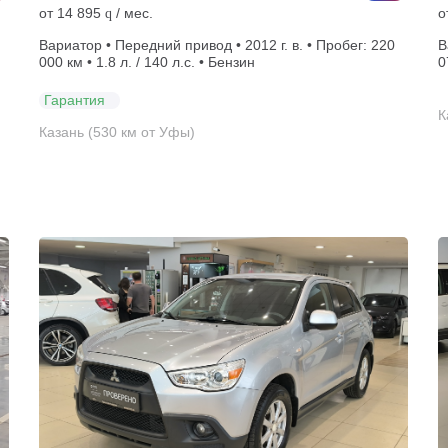
от
14 895
/ мес.
о
q
Вариатор • Передний привод • 2012 г. в. • Пробег: 220
В
000 км • 1.8 л. / 140 л.с. • Бензин
0
Гарантия
К
Казань (530 км от Уфы)