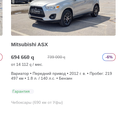
Mitsubishi ASX
694 660
q
739 000
-6%
q
от
14 112
/ мес.
q
Вариатор • Передний привод • 2012 г. в. • Пробег: 219
497 км • 1.8 л. / 140 л.с. • Бензин
Гарантия
Чебоксары (690 км от Уфы)