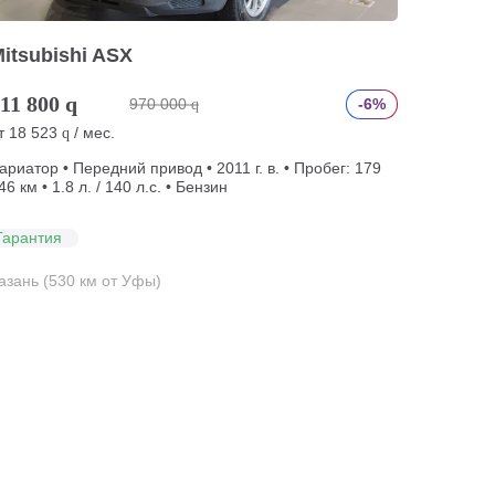
itsubishi ASX
11 800
q
970 000
-6%
q
т
18 523
/ мес.
q
ариатор • Передний привод • 2011 г. в. • Пробег: 179
46 км • 1.8 л. / 140 л.с. • Бензин
Гарантия
азань (530 км от Уфы)