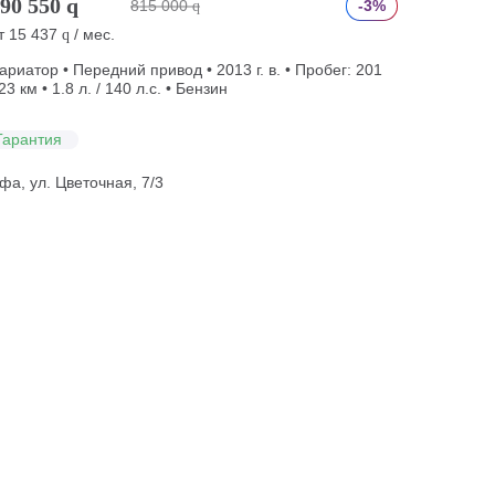
90 550
q
815 000
-3%
q
т
15 437
/ мес.
q
ариатор • Передний привод • 2013 г. в. • Пробег: 201
23 км • 1.8 л. / 140 л.с. • Бензин
Гарантия
фа, ул. Цветочная, 7/3