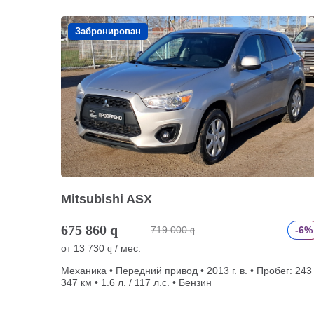
Забронирован
Mitsubishi ASX
675 860
q
719 000
-6%
q
от
13 730
/ мес.
q
Механика • Передний привод • 2013 г. в. • Пробег: 243
347 км • 1.6 л. / 117 л.с. • Бензин