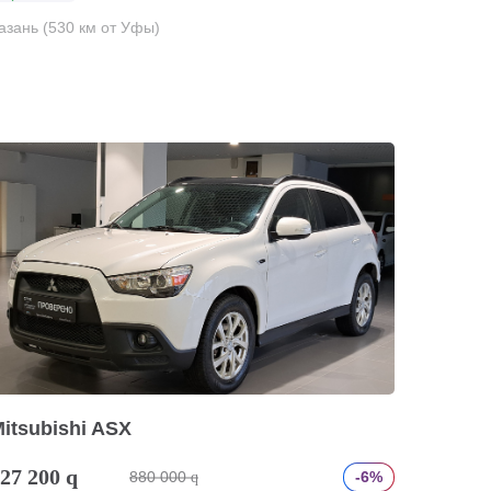
азань (530 км от Уфы)
itsubishi ASX
27 200
q
880 000
-6%
q