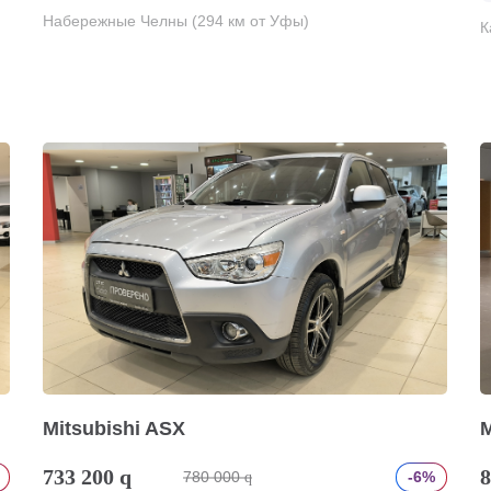
Набережные Челны (294 км от Уфы)
К
Mitsubishi ASX
M
733 200
q
8
780 000
-6%
q