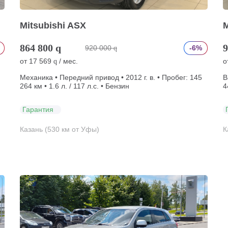
Mitsubishi ASX
M
864 800
q
9
920 000
-6%
q
от
17 569
/ мес.
о
q
Механика • Передний привод • 2012 г. в. • Пробег: 145
В
264 км • 1.6 л. / 117 л.с. • Бензин
4
Гарантия
Казань (530 км от Уфы)
К