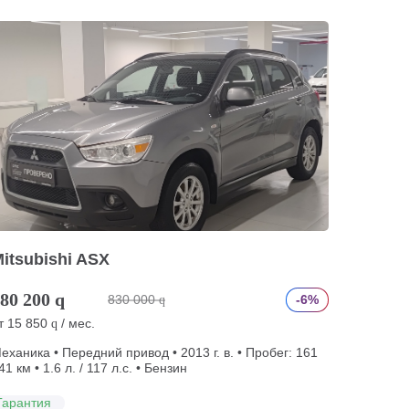
itsubishi ASX
80 200
q
830 000
-6%
q
т
15 850
/ мес.
q
еханика • Передний привод • 2013 г. в. • Пробег: 161
41 км • 1.6 л. / 117 л.с. • Бензин
Гарантия