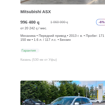
Mitsubishi ASX
996 400
q
1 060 000
-6%
q
от
20 242
/ мес.
q
Механика • Передний привод • 2013 г. в. • Пробег: 171
150 км • 1.6 л. / 117 л.с. • Бензин
Гарантия
Казань (530 км от Уфы)