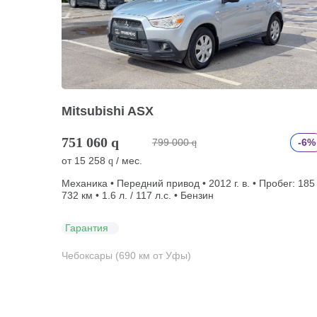
Mitsubishi ASX
751 060
q
799 000
-6%
q
от
15 258
/ мес.
q
Механика • Передний привод • 2012 г. в. • Пробег: 185
732 км • 1.6 л. / 117 л.с. • Бензин
Гарантия
Чебоксары (690 км от Уфы)