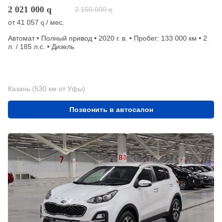
2 021 000
q
2 150 000
q
от
41 057
/ мес.
q
Автомат • Полный привод • 2020 г. в. • Пробег: 133 000 км • 2
л. / 185 л.с. • Дизель
Казань (530 км от Уфы)
Позвонить в автосалон