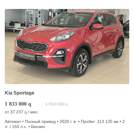
Kia Sportage
1 833 000
q
1 950 000
q
от
37 237
/ мес.
q
Автомат • Полный привод • 2020 г. в. • Пробег: 113 125 км • 2
л. / 150 л.с. • Бензин