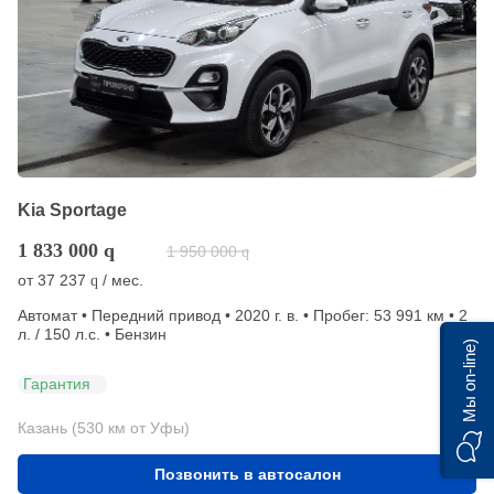
Kia Sportage
1 833 000
q
1 950 000
q
от
37 237
/ мес.
q
Автомат • Передний привод • 2020 г. в. • Пробег: 53 991 км • 2
л. / 150 л.с. • Бензин
Мы on-line)
Гарантия
Казань (530 км от Уфы)
Позвонить в автосалон