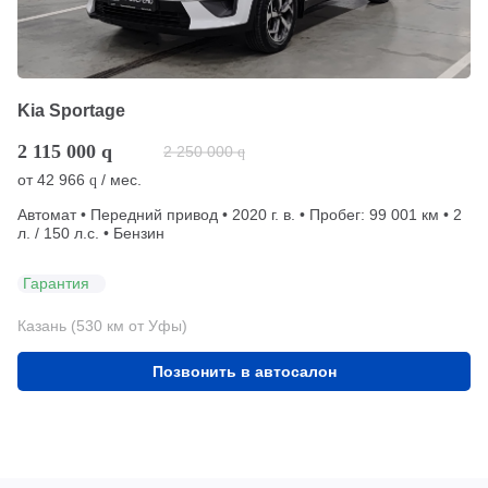
Kia Sportage
2 115 000
q
2 250 000
q
от
42 966
/ мес.
q
Автомат • Передний привод • 2020 г. в. • Пробег: 99 001 км • 2
л. / 150 л.с. • Бензин
Гарантия
Казань (530 км от Уфы)
Позвонить в автосалон