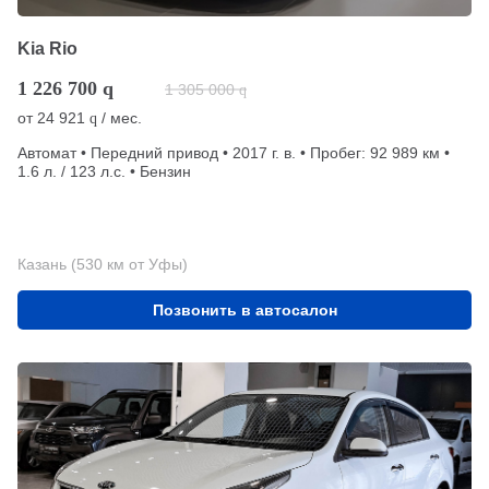
Kia Rio
1 226 700
q
1 305 000
q
от
24 921
/ мес.
q
Автомат • Передний привод • 2017 г. в. • Пробег: 92 989 км •
1.6 л. / 123 л.с. • Бензин
Казань (530 км от Уфы)
Позвонить в автосалон