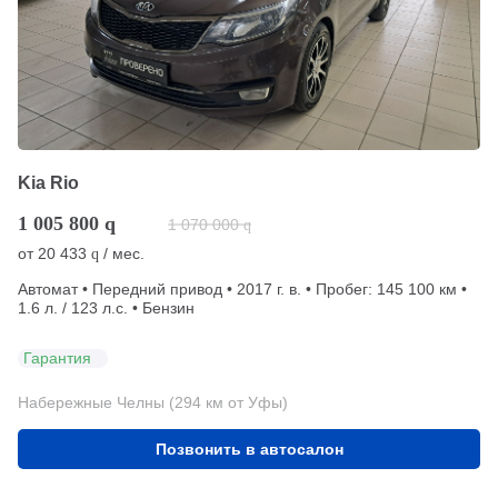
Kia Rio
1 005 800
q
1 070 000
q
от
20 433
/ мес.
q
Автомат • Передний привод • 2017 г. в. • Пробег: 145 100 км •
1.6 л. / 123 л.с. • Бензин
Гарантия
Набережные Челны (294 км от Уфы)
Позвонить в автосалон