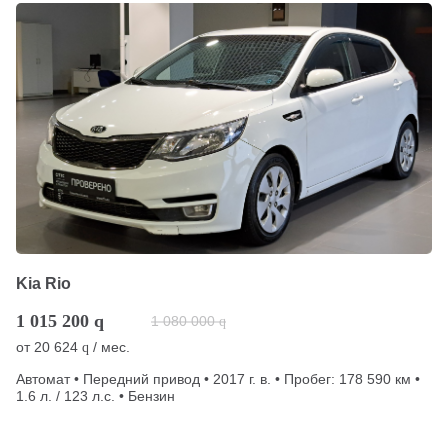
Kia Rio
1 015 200
q
1 080 000
q
от
20 624
/ мес.
q
Автомат • Передний привод • 2017 г. в. • Пробег: 178 590 км •
1.6 л. / 123 л.с. • Бензин