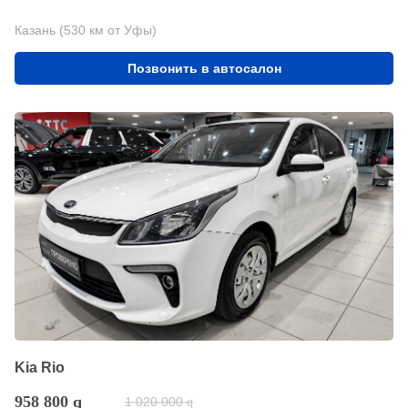
Казань (530 км от Уфы)
Позвонить в автосалон
Kia Rio
958 800
q
1 020 000
q