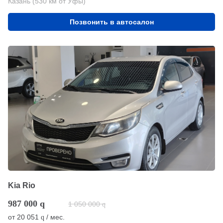
Казань (530 км от Уфы)
Позвонить в автосалон
Kia Rio
987 000
q
1 050 000
q
от
20 051
/ мес.
q