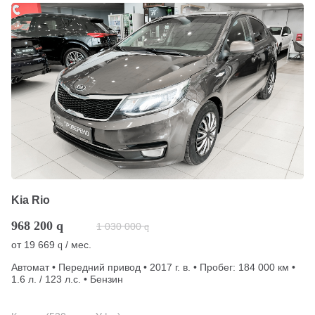
Kia Rio
968 200
q
1 030 000
q
от
19 669
/ мес.
q
Автомат • Передний привод • 2017 г. в. • Пробег: 184 000 км •
1.6 л. / 123 л.с. • Бензин