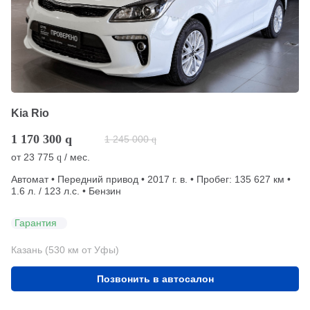
Kia Rio
1 170 300
q
1 245 000
q
от
23 775
/ мес.
q
Автомат • Передний привод • 2017 г. в. • Пробег: 135 627 км •
1.6 л. / 123 л.с. • Бензин
Гарантия
Казань (530 км от Уфы)
Позвонить в автосалон