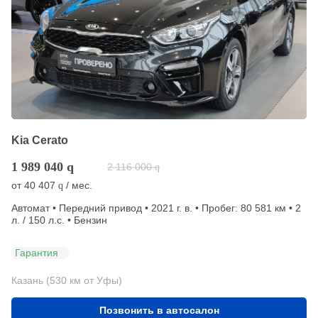
Kia Cerato
1 989 040
q
2 116 000
q
от
40 407
/ мес.
q
Автомат • Передний привод • 2021 г. в. • Пробег: 80 581 км • 2
л. / 150 л.с. • Бензин
Гарантия
Казань (530 км от Уфы)
Позвонить в автосалон