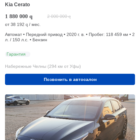
Kia Cerato
1 880 000
q
2 000 000
q
от
38 192
/ мес.
q
Автомат • Передний привод • 2020 г. в. • Пробег: 118 459 км • 2
л. / 150 л.с. • Бензин
Гарантия
Набережные Челны (294 км от Уфы)
Позвонить в автосалон