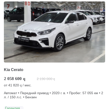
Kia Cerato
2 058 600
q
2 190 000
q
от
41 820
/ мес.
q
Автомат • Передний привод • 2020 г. в. • Пробег: 57 055 км • 2
л. / 150 л.с. • Бензин
Гарантия