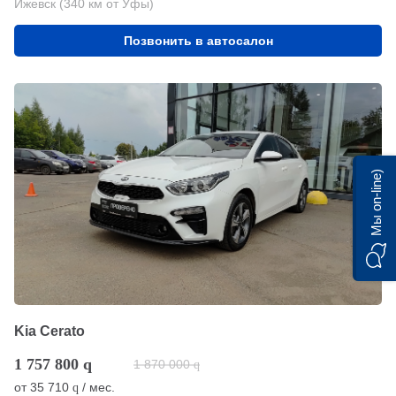
Ижевск (340 км от Уфы)
Позвонить в автосалон
Мы on-line)
Kia Cerato
1 757 800
q
1 870 000
q
от
35 710
/ мес.
q