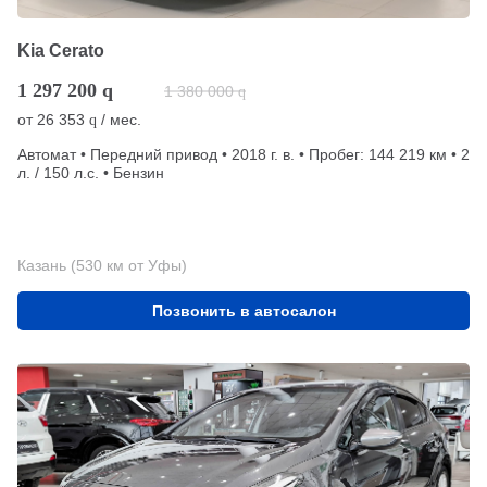
Kia Cerato
1 297 200
q
1 380 000
q
от
26 353
/ мес.
q
Автомат • Передний привод • 2018 г. в. • Пробег: 144 219 км • 2
л. / 150 л.с. • Бензин
Казань (530 км от Уфы)
Позвонить в автосалон