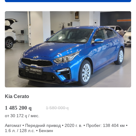
Kia Cerato
1 485 200
q
1 580 000
q
от
30 172
/ мес.
q
Автомат • Передний привод • 2020 г. в. • Пробег: 138 404 км •
1.6 л. / 128 л.с. • Бензин