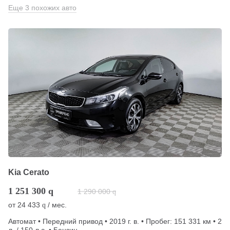
Еще 3 похожих авто
Kia Cerato
1 251 300
q
1 290 000
q
от
24 433
/ мес.
q
Автомат • Передний привод • 2019 г. в. • Пробег: 151 331 км • 2
л. / 150 л.с. • Бензин