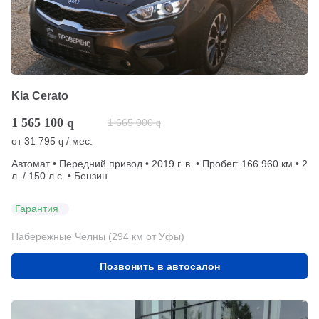
Kia Cerato
1 565 100
q
1 665 000
q
от
31 795
/ мес.
q
Автомат • Передний привод • 2019 г. в. • Пробег: 166 960 км • 2
л. / 150 л.с. • Бензин
Гарантия
Набережные Челны (294 км от Уфы)
Позвонить в автосалон