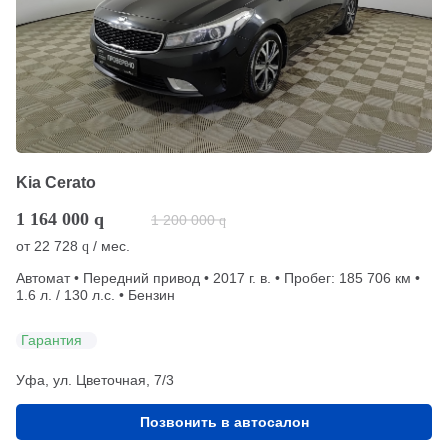
Kia Cerato
1 164 000
q
1 200 000
q
от
22 728
/ мес.
q
Автомат • Передний привод • 2017 г. в. • Пробег: 185 706 км •
1.6 л. / 130 л.с. • Бензин
Гарантия
Уфа, ул. Цветочная, 7/3
Позвонить в автосалон