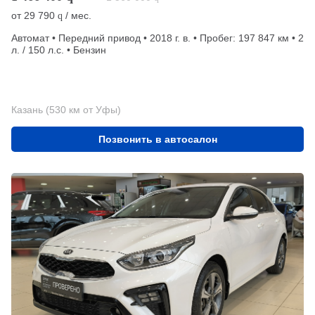
от
29 790
/ мес.
q
Автомат • Передний привод • 2018 г. в. • Пробег: 197 847 км • 2
л. / 150 л.с. • Бензин
Казань (530 км от Уфы)
Позвонить в автосалон