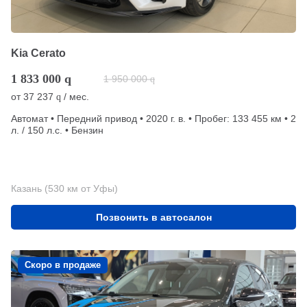
Kia Cerato
1 833 000
q
1 950 000
q
от
37 237
/ мес.
q
Автомат • Передний привод • 2020 г. в. • Пробег: 133 455 км • 2
л. / 150 л.с. • Бензин
Казань (530 км от Уфы)
Позвонить в автосалон
Скоро в продаже