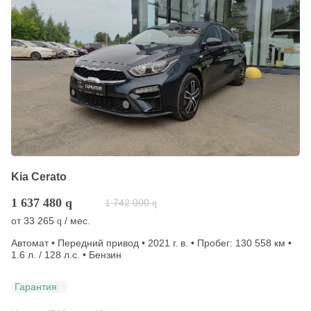
Kia Cerato
1 637 480
q
1 742 000
q
от
33 265
/ мес.
q
Автомат • Передний привод • 2021 г. в. • Пробег: 130 558 км •
1.6 л. / 128 л.с. • Бензин
Гарантия