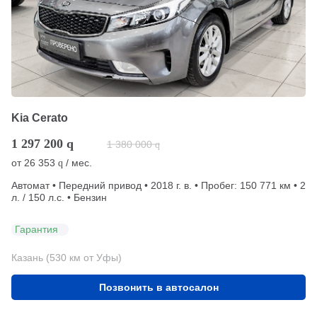
Kia Cerato
1 297 200
q
1 380 000
q
от
26 353
/ мес.
q
Автомат • Передний привод • 2018 г. в. • Пробег: 150 771 км • 2
л. / 150 л.с. • Бензин
Гарантия
Казань (530 км от Уфы)
Позвонить в автосалон