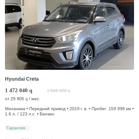
Hyundai Creta
1 472 040
q
1 566 000
q
от
29 905
/ мес.
q
Механика • Передний привод • 2019 г. в. • Пробег: 159 998 км •
1.6 л. / 123 л.с. • Бензин
Гарантия