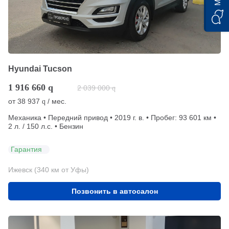
Hyundai Tucson
1 916 660
q
2 039 000
q
от
38 937
/ мес.
q
Механика • Передний привод • 2019 г. в. • Пробег: 93 601 км •
2 л. / 150 л.с. • Бензин
Гарантия
Ижевск (340 км от Уфы)
Позвонить в автосалон