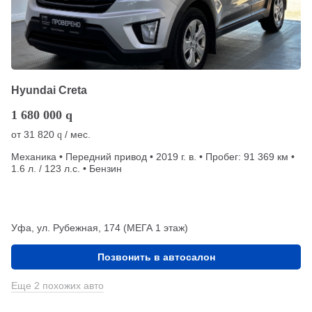
Hyundai Creta
1 680 000
q
от
31 820
/ мес.
q
Механика • Передний привод • 2019 г. в. • Пробег: 91 369 км •
1.6 л. / 123 л.с. • Бензин
Уфа, ул. Рубежная, 174 (МЕГА 1 этаж)
Позвонить в автосалон
Еще 2 похожих авто