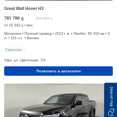
Great Wall Hover H3
785 700
q
810 000
q
от
15 342
/ мес.
q
Механика • Полный привод • 2013 г. в. • Пробег: 85 310 км • 2
л. / 115 л.с. • Бензин
Гарантия
Уфа, ул. Цветочная, 7/3
Позвонить в автосалон
Мы on-line)