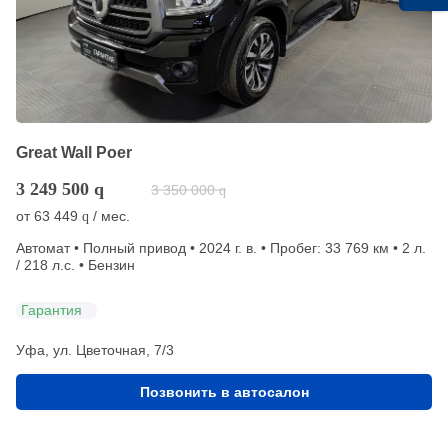
Great Wall Poer
3 249 500
q
3 350 000
q
от
63 449
/ мес.
q
Автомат • Полный привод • 2024 г. в. • Пробег: 33 769 км • 2 л.
/ 218 л.с. • Бензин
Гарантия
Уфа, ул. Цветочная, 7/3
Позвонить в автосалон