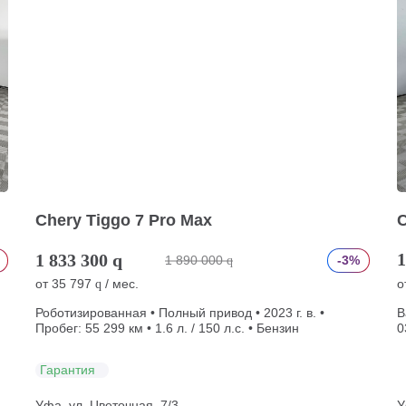
Chery Tiggo 7 Pro Max
C
1
1 833 300
q
1 890 000
-3%
q
от
35 797
/ мес.
о
q
Роботизированная • Полный привод • 2023 г. в. •
В
Пробег: 55 299 км • 1.6 л. / 150 л.с. • Бензин
0
Гарантия
Уфа, ул. Цветочная, 7/3
У