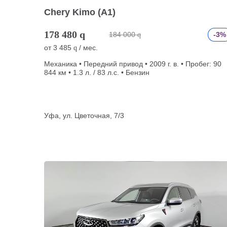
Chery Kimo (A1)
178 480
q
184 000
-3%
q
от
3 485
/ мес.
q
Механика • Передний привод • 2009 г. в. • Пробег: 90
844 км • 1.3 л. / 83 л.с. • Бензин
Уфа, ул. Цветочная, 7/3