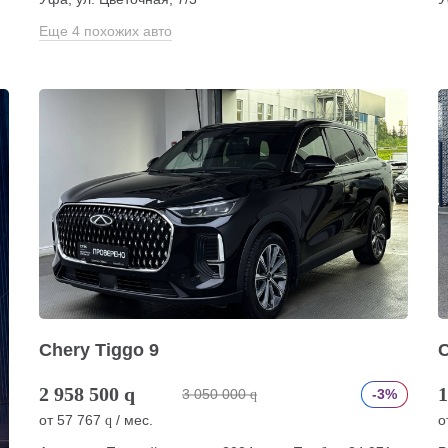
Еще 4 похожих авто
Chery Tiggo 9
C
2 958 500
q
1
3 050 000
-3%
q
от
57 767
/ мес.
о
q