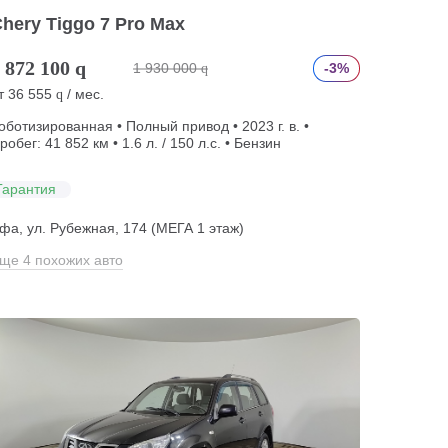
hery Tiggo 7 Pro Max
 872 100
q
1 930 000
-3%
q
т
36 555
/ мес.
q
оботизированная • Полный привод • 2023 г. в. •
робег: 41 852 км • 1.6 л. / 150 л.с. • Бензин
Гарантия
фа, ул. Рубежная, 174 (МЕГА 1 этаж)
ще 4 похожих авто