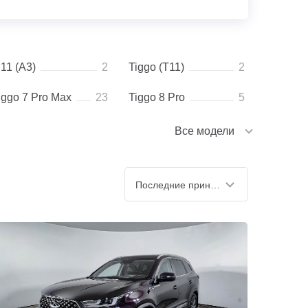
11 (A3)
2
Tiggo (T11)
2
iggo 7 Pro Max
23
Tiggo 8 Pro
5
Все модели
Последние принятые