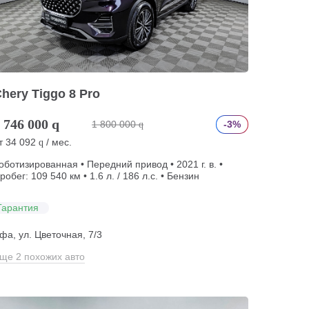
hery Tiggo 8 Pro
 746 000
q
1 800 000
-3%
q
т
34 092
/ мес.
q
оботизированная • Передний привод • 2021 г. в. •
робег: 109 540 км • 1.6 л. / 186 л.с. • Бензин
Гарантия
фа, ул. Цветочная, 7/3
ще 2 похожих авто