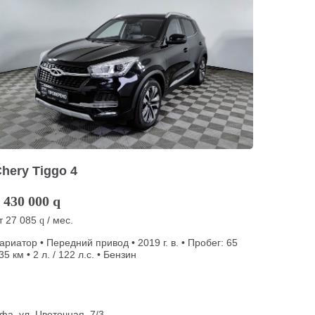
hery Tiggo 4
 430 000
q
т
27 085
/ мес.
q
ариатор • Передний привод • 2019 г. в. • Пробег: 65
35 км • 2 л. / 122 л.с. • Бензин
фа, ул. Цветочная, 7/3