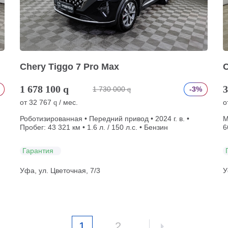
Chery Tiggo 7 Pro Max
C
1 678 100
q
3
1 730 000
-3%
q
от
32 767
/ мес.
о
q
Роботизированная • Передний привод • 2024 г. в. •
М
Пробег: 43 321 км • 1.6 л. / 150 л.с. • Бензин
6
Гарантия
Уфа, ул. Цветочная, 7/3
У
1
2