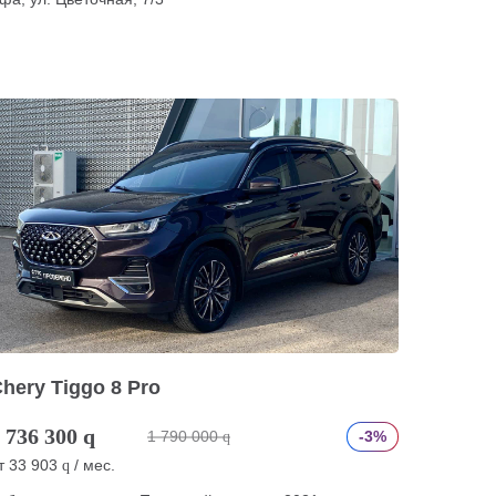
hery Tiggo 8 Pro
 736 300
q
1 790 000
-3%
q
т
33 903
/ мес.
q