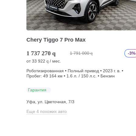
Chery Tiggo 7 Pro Max
1 737 270
q
1 791 000
-3%
q
от
33 922
/ мес.
q
Роботизированная • Полный привод • 2023 г. в. •
Пробег: 49 164 км • 1.6 л. / 150 л.с. • Бензин
Гарантия
Уфа, ул. Цветочная, 7/3
Еще 4 похожих авто