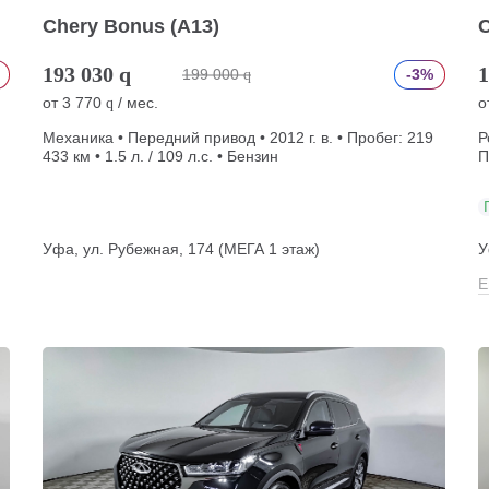
Chery Bonus (A13)
C
193 030
q
1
199 000
-3%
q
от
3 770
/ мес.
о
q
Механика • Передний привод • 2012 г. в. • Пробег: 219
Р
433 км • 1.5 л. / 109 л.с. • Бензин
П
Уфа, ул. Рубежная, 174 (МЕГА 1 этаж)
У
Е