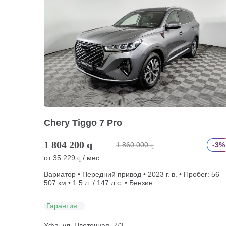
Chery Tiggo 7 Pro
1 804 200
q
1 860 000
-3%
q
от
35 229
/ мес.
q
Вариатор • Передний привод • 2023 г. в. • Пробег: 56
507 км • 1.5 л. / 147 л.с. • Бензин
Гарантия
Уфа, ул. Цветочная, 7/3