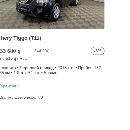
hery Tiggo (T11)
33 680
q
344 000
-3%
q
т
6 516
/ мес.
q
еханика • Передний привод • 2015 г. в. • Пробег: 152
65 км • 1.9 л. / 97 л.с. • Бензин
Гарантия
фа, ул. Цветочная, 7/3