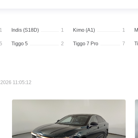
1
Indis (S18D)
1
Kimo (A1)
1
M
5
Tiggo 5
2
Tiggo 7 Pro
7
T
2026 11:05:12