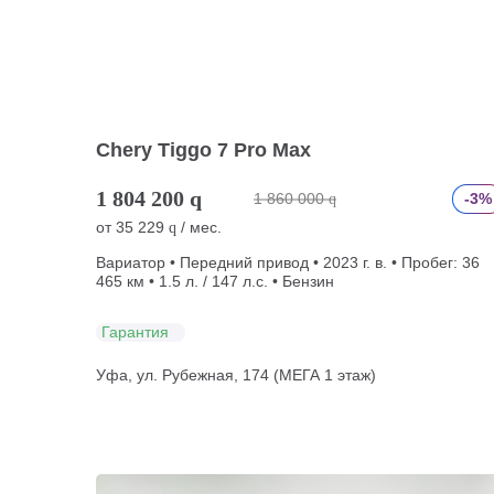
Chery Tiggo 7 Pro Max
1 804 200
q
1 860 000
-3%
q
от
35 229
/ мес.
q
Вариатор • Передний привод • 2023 г. в. • Пробег: 36
465 км • 1.5 л. / 147 л.с. • Бензин
Гарантия
Уфа, ул. Рубежная, 174 (МЕГА 1 этаж)