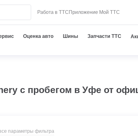
Работа в ТТС
Приложение Мой ТТС
сервис
Оценка авто
Шины
Запчасти ТТС
Ак
hery с пробегом в Уфе от офи
все параметры фильтра