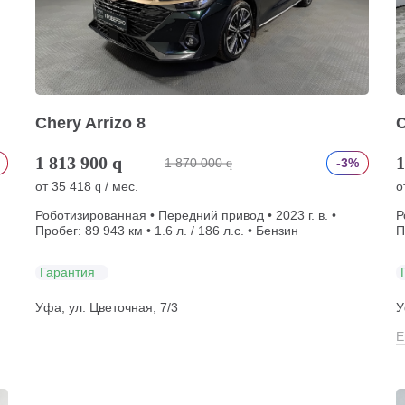
Chery Arrizo 8
C
1 813 900
q
1
1 870 000
-3%
q
от
35 418
/ мес.
о
q
Роботизированная • Передний привод • 2023 г. в. •
Р
Пробег: 89 943 км • 1.6 л. / 186 л.с. • Бензин
П
Гарантия
Уфа, ул. Цветочная, 7/3
У
Е