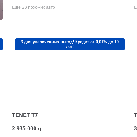
Еще 23 похожих авто
Е
3 дня увеличенных выгод! Кредит от 0,01% до 10
лет!
TENET T7
2 935 000
q
3