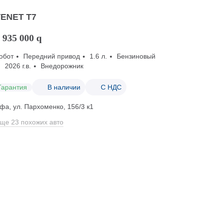
TENET T7
 935 000
q
обот
Передний привод
1.6 л.
Бензиновый
2026 г.в.
Внедорожник
Гарантия
В наличии
С НДС
фа, ул. Пархоменко, 156/3 к1
ще 23 похожих авто