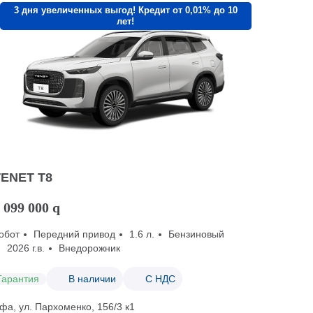
3 дня увеличенных выгод! Кредит от 0,01% до 10
лет!
TENET T8
 099 000
q
обот
Передний привод
1.6 л.
Бензиновый
2026 г.в.
Внедорожник
Гарантия
В наличии
С НДС
фа, ул. Пархоменко, 156/3 к1