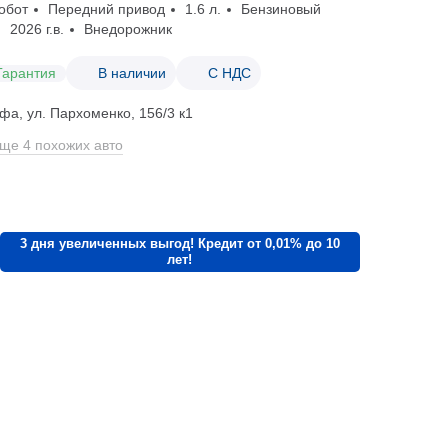
обот
Передний привод
1.6 л.
Бензиновый
2026 г.в.
Внедорожник
Гарантия
В наличии
С НДС
фа, ул. Пархоменко, 156/3 к1
ще 4 похожих авто
3 дня увеличенных выгод! Кредит от 0,01% до 10
лет!