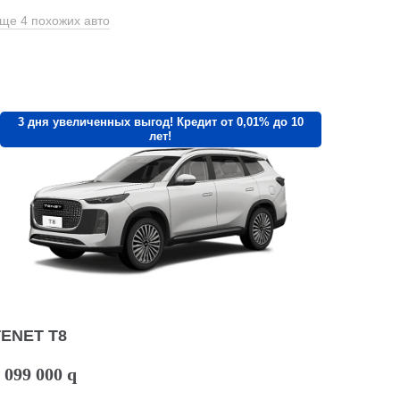
ще 4 похожих авто
3 дня увеличенных выгод! Кредит от 0,01% до 10
лет!
TENET T8
 099 000
q