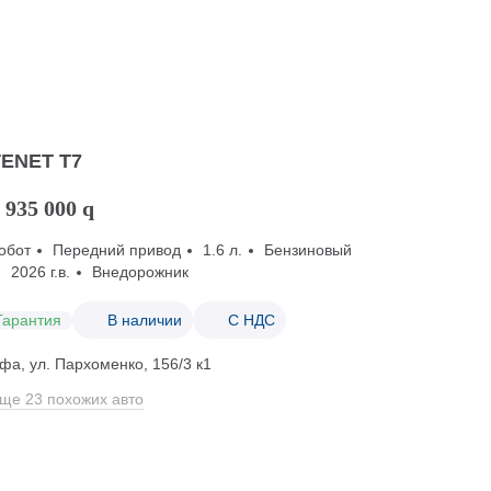
TENET T7
 935 000
q
обот
Передний привод
1.6 л.
Бензиновый
2026 г.в.
Внедорожник
Гарантия
В наличии
С НДС
фа, ул. Пархоменко, 156/3 к1
ще 23 похожих авто