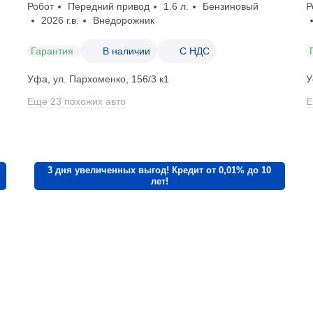
Робот
Передний привод
1.6 л.
Бензиновый
Р
2026 г.в.
Внедорожник
Гарантия
В наличии
С НДС
Уфа, ул. Пархоменко, 156/3 к1
У
Еще 23 похожих авто
Е
3 дня увеличенных выгод! Кредит от 0,01% до 10
лет!