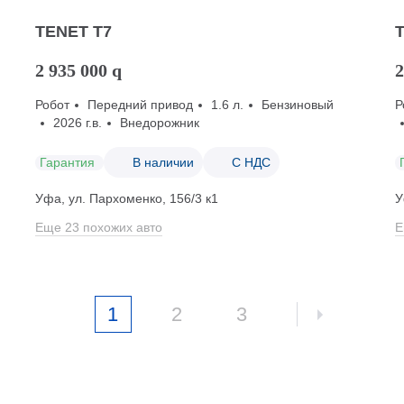
TENET T7
2 935 000
q
2
Робот
Передний привод
1.6 л.
Бензиновый
Р
2026 г.в.
Внедорожник
Гарантия
В наличии
С НДС
Уфа, ул. Пархоменко, 156/3 к1
У
Еще 23 похожих авто
Е
1
2
3