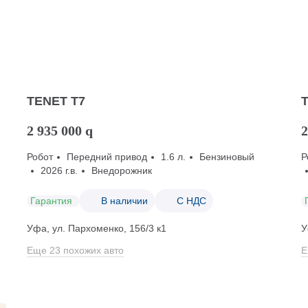
TENET T7
2 935 000
q
2
Робот
Передний привод
1.6 л.
Бензиновый
Р
2026 г.в.
Внедорожник
Гарантия
В наличии
С НДС
Уфа, ул. Пархоменко, 156/3 к1
У
Еще 23 похожих авто
Е