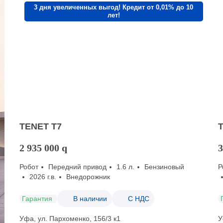
3 дня увеличенных выгод! Кредит от 0,01% до 10
лет!
TENET T7
2 935 000
q
3
Робот
Передний привод
1.6 л.
Бензиновый
Р
2026 г.в.
Внедорожник
Гарантия
В наличии
С НДС
Уфа, ул. Пархоменко, 156/3 к1
У