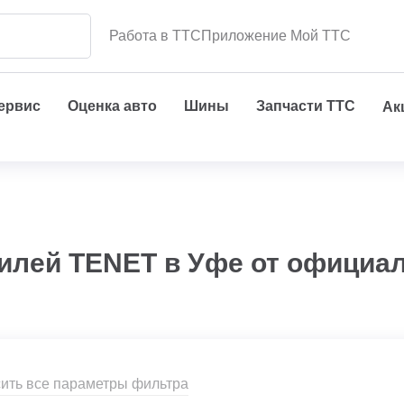
Работа в ТТС
Приложение Мой ТТС
сервис
Оценка авто
Шины
Запчасти ТТС
Ак
илей TENET в Уфе от официа
ить все параметры фильтра