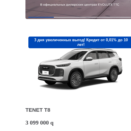
3 дня увеличенных выгод! Кредит от 0,01% до 10
лет!
TENET T8
3 099 000
q