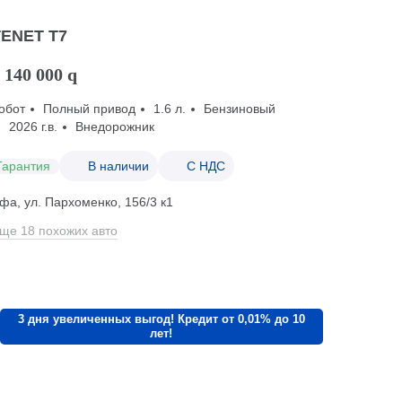
TENET T7
 140 000
q
обот
Полный привод
1.6 л.
Бензиновый
2026 г.в.
Внедорожник
Гарантия
В наличии
С НДС
фа, ул. Пархоменко, 156/3 к1
ще 18 похожих авто
3 дня увеличенных выгод! Кредит от 0,01% до 10
лет!