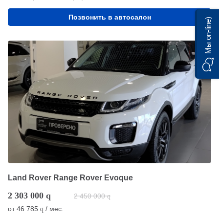
Позвонить в автосалон
Мы on-line)
Land Rover Range Rover Evoque
2 303 000
q
2 450 000
q
от
46 785
/ мес.
q