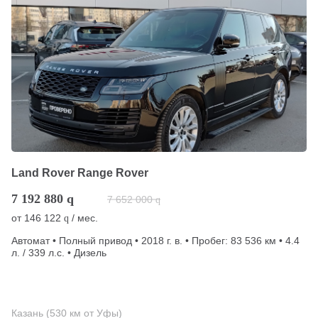
Land Rover Range Rover
7 192 880
q
7 652 000
q
от
146 122
/ мес.
q
Автомат • Полный привод • 2018 г. в. • Пробег: 83 536 км • 4.4
л. / 339 л.с. • Дизель
Казань (530 км от Уфы)