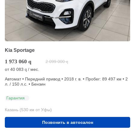
Kia Sportage
1 973 060
q
2 099 000
q
от
40 083
/ мес.
q
Автомат • Передний привод • 2018 г. в. • Пробег: 89 497 км • 2
л. / 150 л.с. • Бензин
Гарантия
Казань (530 км от Уфы)
Позвонить в автосалон