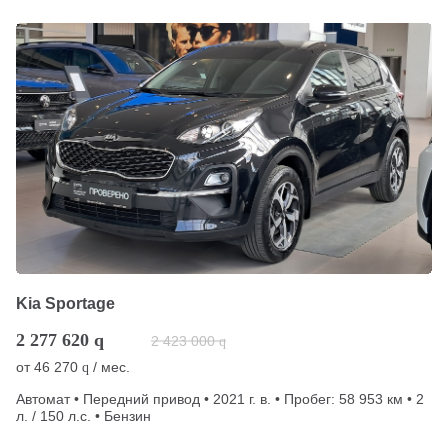
Kia Sportage
2 277 620
q
2 423 000
q
от
46 270
/ мес.
q
Автомат • Передний привод • 2021 г. в. • Пробег: 58 953 км • 2
л. / 150 л.с. • Бензин