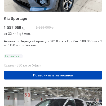
Kia Sportage
1 597 060
q
1 699 000
q
от
32 444
/ мес.
q
Автомат • Передний привод • 2018 г. в. • Пробег: 180 860 км • 2
л. / 150 л.с. • Бензин
Гарантия
Казань (530 км от Уфы)
Позвонить в автосалон