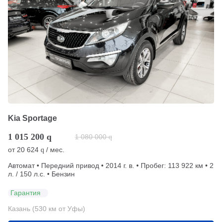
Kia Sportage
1 015 200
q
1 080 000
q
от
20 624
/ мес.
q
Автомат • Передний привод • 2014 г. в. • Пробег: 113 922 км • 2
л. / 150 л.с. • Бензин
Гарантия
Казань (530 км от Уфы)