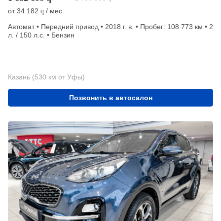
от
34 182
/ мес.
q
Автомат • Передний привод • 2018 г. в. • Пробег: 108 773 км • 2
л. / 150 л.с. • Бензин
Казань (530 км от Уфы)
Позвонить в автосалон