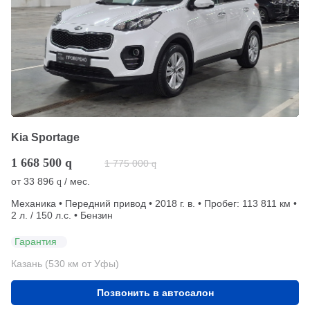
Kia Sportage
1 668 500
q
1 775 000
q
от
33 896
/ мес.
q
Механика • Передний привод • 2018 г. в. • Пробег: 113 811 км •
2 л. / 150 л.с. • Бензин
Гарантия
Казань (530 км от Уфы)
Позвонить в автосалон