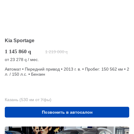
Kia Sportage
1 145 860
q
1 219 000
q
от
23 278
/ мес.
q
Автомат • Передний привод • 2013 г. в. • Пробег: 150 562 км • 2
л. / 150 л.с. • Бензин
Казань (530 км от Уфы)
Позвонить в автосалон