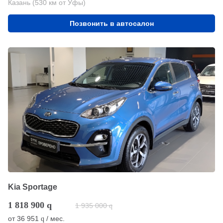
Казань (530 км от Уфы)
Позвонить в автосалон
Kia Sportage
1 818 900
q
1 935 000
q
от
36 951
/ мес.
q