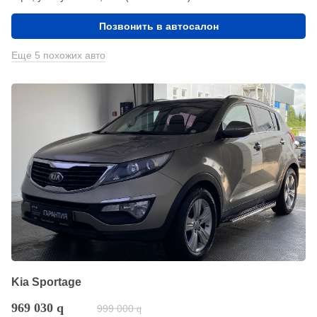
Позвонить в автосалон
Еще 5 похожих авто
Kia Sportage
969 030
q
999 000
q