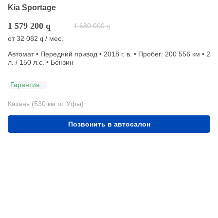
Kia Sportage
1 579 200
q
1 680 000
q
от
32 082
/ мес.
q
Автомат • Передний привод • 2018 г. в. • Пробег: 200 556 км • 2
л. / 150 л.с. • Бензин
Гарантия
Казань (530 км от Уфы)
Позвонить в автосалон