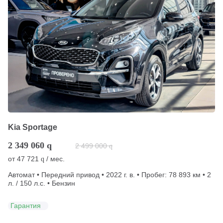
Kia Sportage
2 349 060
q
2 499 000
q
от
47 721
/ мес.
q
Автомат • Передний привод • 2022 г. в. • Пробег: 78 893 км • 2
л. / 150 л.с. • Бензин
Гарантия