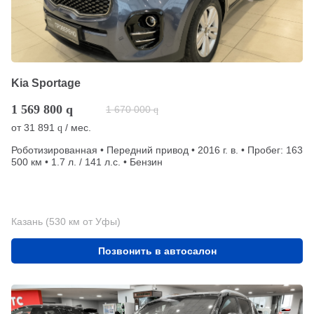
Kia Sportage
1 569 800
q
1 670 000
q
от
31 891
/ мес.
q
Роботизированная • Передний привод • 2016 г. в. • Пробег: 163
500 км • 1.7 л. / 141 л.с. • Бензин
Казань (530 км от Уфы)
Позвонить в автосалон