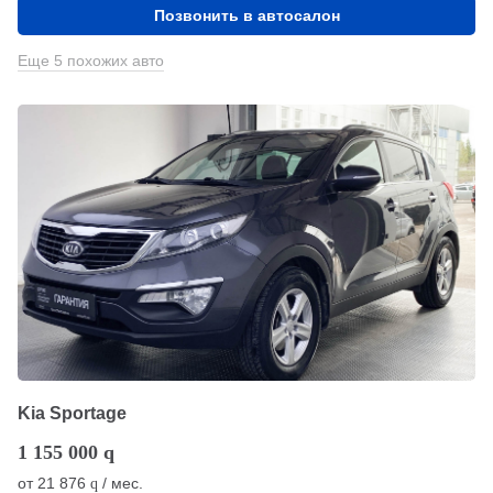
Позвонить в автосалон
Еще 5 похожих авто
Kia Sportage
1 155 000
q
от
21 876
/ мес.
q