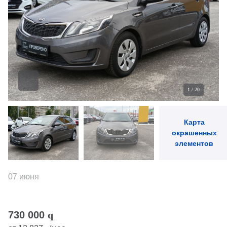
1
/
20
Карта
окрашенных
элементов
07 июня
730 000
q