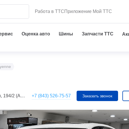
Работа в ТТС
Приложение Мой ТТС
сервис
Оценка авто
Шины
Запчасти ТТС
Ак
ayenne
+7 (843) 526-75-57
 (АС Toyota)
Заказать звонок