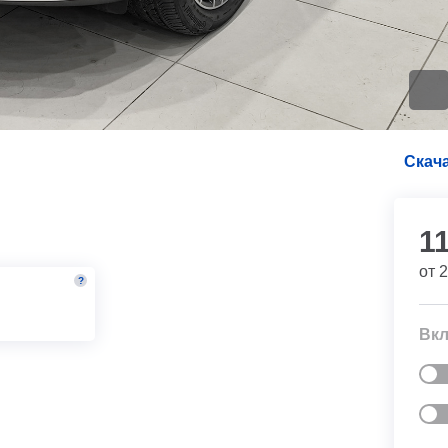
Скача
1
от
2
?
м
Вкл