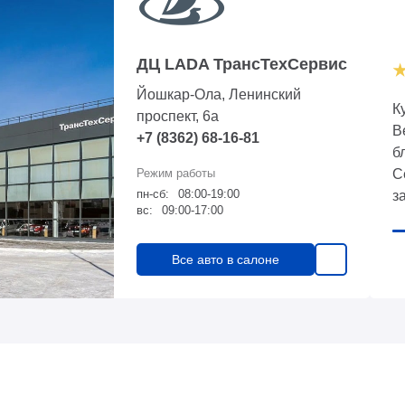
ДЦ LADA ТрансТехСервис
Йошкар-Ола, Ленинский
К
проспект, 6а
В
+7 (8362) 68-16-81
б
С
пн-сб:
08:00-19:00
з
вс:
09:00-17:00
а
д
Все авто в салоне
и
п
р
в
а