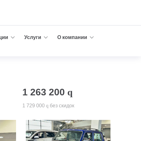
ции
Услуги
О компании
1 263 200
q
1 729 000
q
без скидок