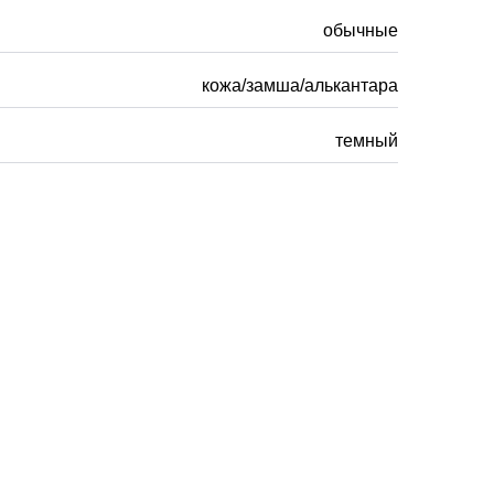
обычные
кожа/замша/алькантара
темный