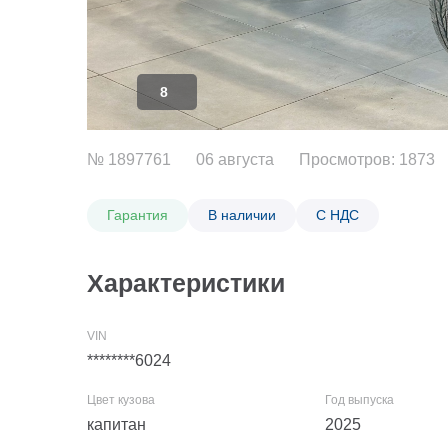
8
№ 1897761
06 августа
Просмотров: 1873
Гарантия
В наличии
С НДС
Характеристики
********6024
капитан
2025