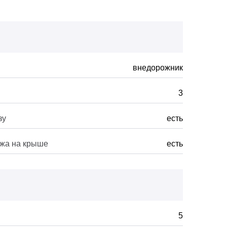
внедорожник
3
зу
есть
ажа на крыше
есть
5