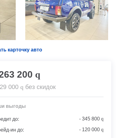
ть карточку авто
 263 200
q
729 000
q
без скидок
ши выгоды
-
345 800
q
редит до:
-
120 000
q
рейд-ин до: