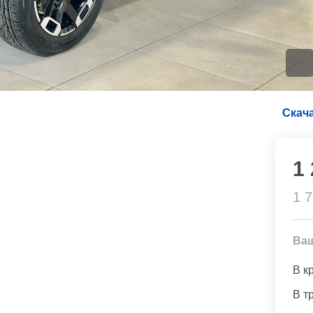
Скача
1
1 
Ва
В к
В т