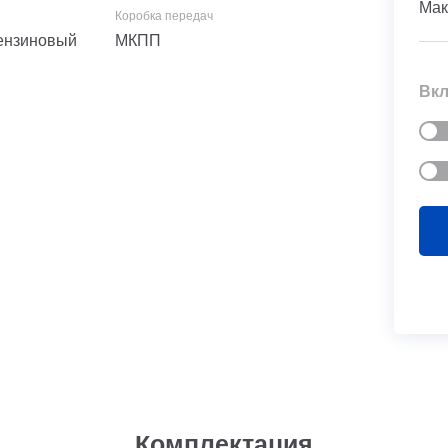
Мак
 Бензиновый
МКПП
Вкл
Комплектация